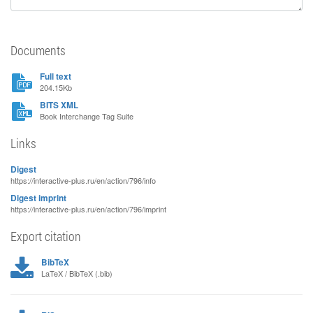
Documents
Full text
204.15Kb
BITS XML
Book Interchange Tag Suite
Links
Digest
https://interactive-plus.ru/en/action/796/info
Digest imprint
https://interactive-plus.ru/en/action/796/imprint
Export citation
BibTeX
LaTeX / BibTeX (.bib)