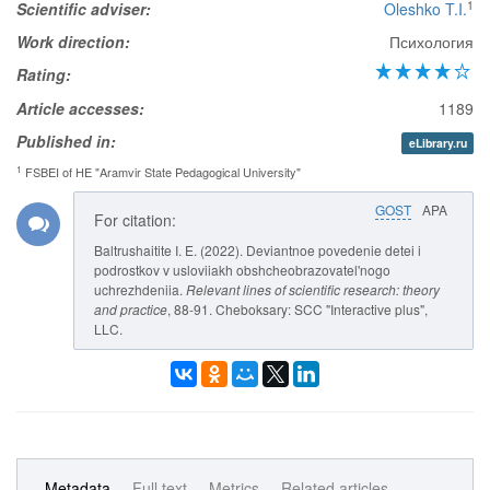
1
Scientific adviser:
Oleshko T.I.
Work direction:
Психология
Rating:
Article accesses:
1189
Published in:
eLibrary.ru
1
FSBEI of HE "Aramvir State Pedagogical University"
GOST
APA
For citation:
Baltrushaitite I. E. (2022). Deviantnoe povedenie detei i
podrostkov v usloviiakh obshcheobrazovatel'nogo
uchrezhdeniia.
Relevant lines of scientific research: theory
and practice
, 88-91. Cheboksary: SCC "Interactive plus",
LLC.
Metadata
Full text
Metrics
Related articles