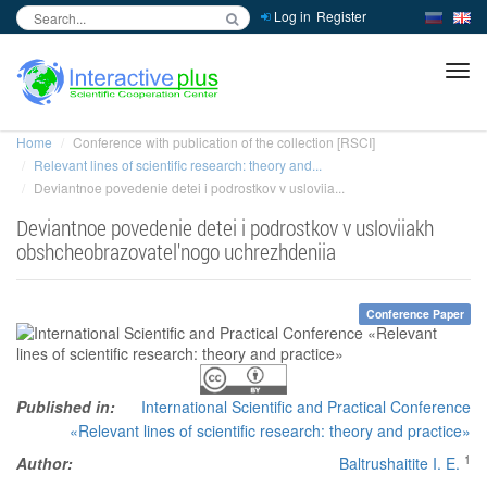
Log in
Register
inc
ра
Home
Conference with publication of the collection [RSCI]
Relevant lines of scientific research: theory and...
Deviantnoe povedenie detei i podrostkov v usloviia...
Deviantnoe povedenie detei i podrostkov v usloviiakh
obshcheobrazovatel'nogo uchrezhdeniia
Conference Paper
Published in:
International Scientific and Practical Conference
«Relevant lines of scientific research: theory and practice»
1
Author:
Baltrushaitite I. E.