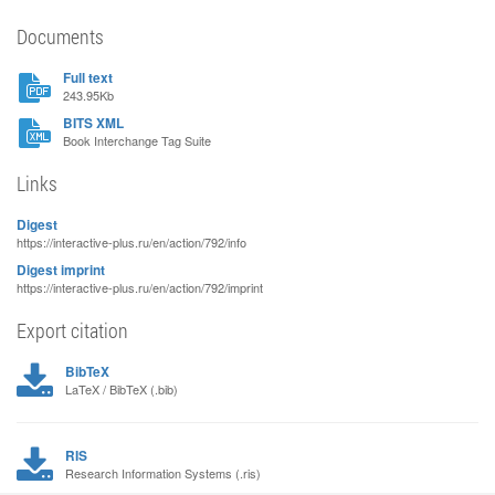
Documents
Full text
243.95Kb
BITS XML
Book Interchange Tag Suite
Links
Digest
https://interactive-plus.ru/en/action/792/info
Digest imprint
https://interactive-plus.ru/en/action/792/imprint
Export citation
BibTeX
LaTeX / BibTeX (.bib)
RIS
Research Information Systems (.ris)