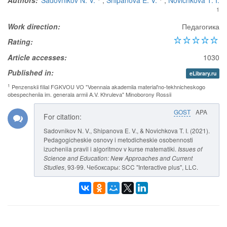
Authors:
Sadovnikov N. V.
,
Shipanova E. V.
,
Novichkova T. I.
1
Work direction:
Педагогика
Rating:
Article accesses:
1030
Published in:
eLibrary.ru
1
Penzenskii filial FGKVOU VO "Voennaia akademiia material'no-tekhnicheskogo
obespecheniia im. generala armii A.V. Khruleva" Minoborony Rossii
GOST
APA
For citation:
Sadovnikov N. V., Shipanova E. V., & Novichkova T. I. (2021).
Pedagogicheskie osnovy i metodicheskie osobennosti
izucheniia pravil i algoritmov v kurse matematiki.
Issues of
Science and Education: New Approaches and Current
Studies
, 93-99. Чебоксары: SCC "Interactive plus", LLC.