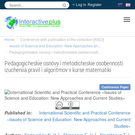
Log in
Register
inc
ра
Home
Conference with publication of the collection [RSCI]
Issues of Science and Education: New Approaches an...
Pedagogicheskie osnovy i metodicheskie osobennosti...
Pedagogicheskie osnovy i metodicheskie osobennosti
izucheniia pravil i algoritmov v kurse matematiki
Conference Paper
Published in:
International Scientific and Practical Conference
«Issues of Science and Education: New Approaches and Current
Studies»
1
1