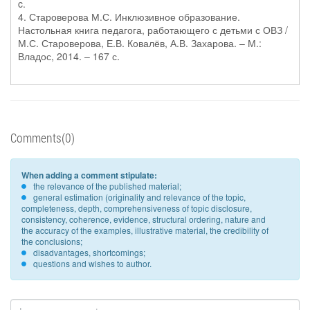
c.
4. Староверова М.С. Инклюзивное образование.
Настольная книга педагога, работающего с детьми с ОВЗ /
М.С. Староверова, Е.В. Ковалёв, А.В. Захарова. – М.:
Владос, 2014. – 167 с.
Comments(0)
When adding a comment stipulate:
the relevance of the published material;
general estimation (originality and relevance of the topic,
completeness, depth, comprehensiveness of topic disclosure,
consistency, coherence, evidence, structural ordering, nature and
the accuracy of the examples, illustrative material, the credibility of
the conclusions;
disadvantages, shortcomings;
questions and wishes to author.