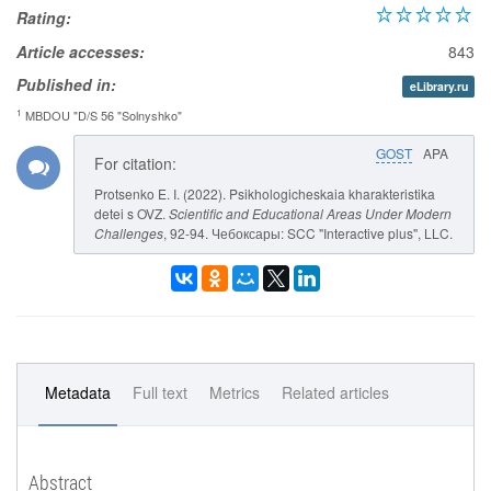
Rating:
Article accesses:
843
Published in:
eLibrary.ru
1
MBDOU "D/S 56 "Solnyshko"
GOST
APA
For citation:
Protsenko E. I. (2022). Psikhologicheskaia kharakteristika
detei s OVZ.
Scientific and Educational Areas Under Modern
Challenges
, 92-94. Чебоксары: SCC "Interactive plus", LLC.
Metadata
Full text
Metrics
Related articles
Abstract