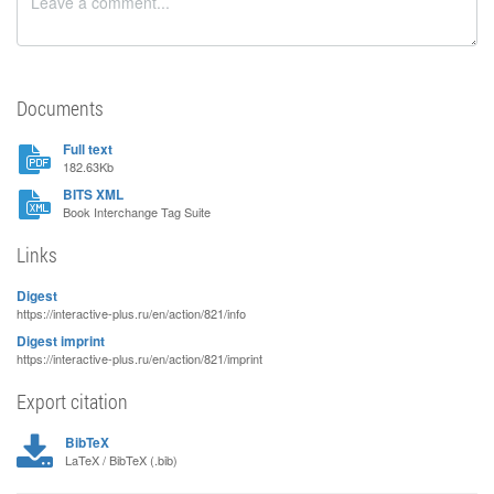
Documents
Full text
182.63Kb
BITS XML
Book Interchange Tag Suite
Links
Digest
https://interactive-plus.ru/en/action/821/info
Digest imprint
https://interactive-plus.ru/en/action/821/imprint
Export citation
BibTeX
LaTeX / BibTeX (.bib)