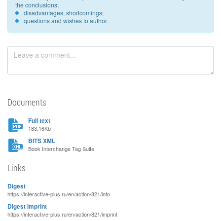
the conclusions;
disadvantages, shortcomings;
questions and wishes to author.
Documents
Full text
183.16Kb
BITS XML
Book Interchange Tag Suite
Links
Digest
https://interactive-plus.ru/en/action/821/info
Digest imprint
https://interactive-plus.ru/en/action/821/imprint