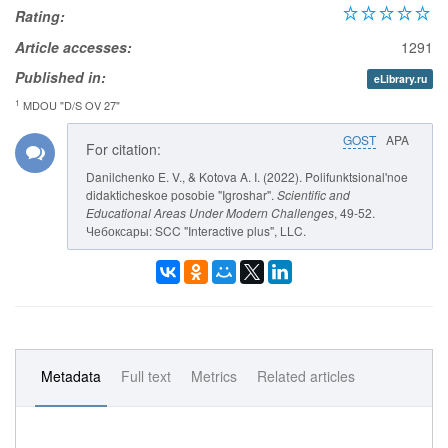
Rating:
Article accesses:
1291
Published in:
eLibrary.ru
1
MDOU "D/S OV 27"
GOST
APA
For citation:
Danilchenko E. V., & Kotova A. I. (2022). Polifunktsional'noe
didakticheskoe posobie "Igroshar".
Scientific and
Educational Areas Under Modern Challenges
, 49-52.
Чебоксары: SCC "Interactive plus", LLC.
Metadata
Full text
Metrics
Related articles