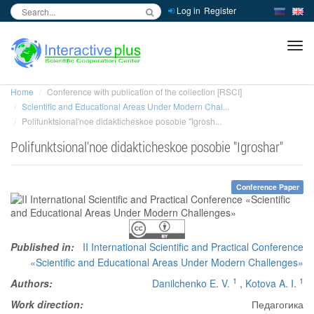
Log in
Register
inc
ра
Home
Conference with publication of the collection [RSCI]
Scientific and Educational Areas Under Modern Chal...
Polifunktsional'noe didakticheskoe posobie "Igrosh...
Polifunktsional'noe didakticheskoe posobie "Igroshar"
Conference Paper
Published in:
II International Scientific and Practical Conference
«Scientific and Educational Areas Under Modern Challenges»
1
1
Authors:
Danilchenko E. V.
,
Kotova A. I.
Work direction:
Педагогика