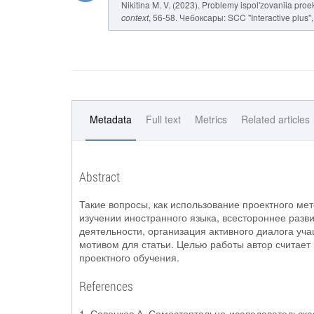
Nikitina M. V. (2023). Problemy ispol'zovaniia pr
context
, 56-58. Чебоксары: SCC "Interactive plus"
Metadata
Full text
Metrics
Related articles
Abstract
Такие вопросы, как использование проектного ме
изучении иностранного языка, всестороннее разви
деятельности, организация активного диалога уч
мотивом для статьи. Целью работы автор считае
проектного обучения.
References
1. Савенков А. Самостоятельно-исследовательска