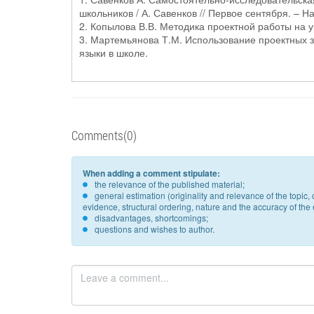
школьников / А. Савенков // Первое сентября. – Н
2. Копылова В.В. Методика проектной работы на ур
3. Мартемьянова Т.М. Использование проектных з
языки в школе.
Comments(0)
When adding a comment stipulate:
the relevance of the published material;
general estimation (originality and relevance of the topi
evidence, structural ordering, nature and the accuracy of the e
disadvantages, shortcomings;
questions and wishes to author.