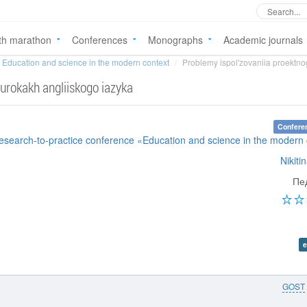
th marathon
Conferences
Monographs
Academic journals
Education and science in the modern context
Problemy ispol'zovaniia proektno
urokakh angliiskogo iazyka
Confere
Research-to-practice conference «Education and science in the modern
Nikiti
Пе
e
GOST