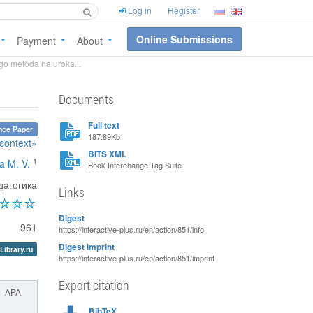
Log in
Register
Online Submissions
Payment
About
go metoda na uroka...
Documents
Full text
nce Paper
187.89Kb
 context»
BITS XML
1
na M. V.
Book Interchange Tag Suite
дагогика
Links
Digest
961
https://interactive-plus.ru/en/action/851/info
Digest imprint
Library.ru
https://interactive-plus.ru/en/action/851/imprint
Export citation
APA
BibTeX