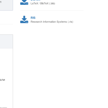
rn
LaTeX / BibTeX (.bib)
RIS
Research Information Systems (.ris)
али
дших