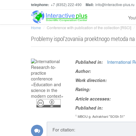
telephone:
+7 (8352) 222-490
Mail:
info@interactive-plus.ru
You
Home
Conference with publication of the collection [RSCI]
Problemy ispol'zovaniia proektnogo metoda na 
Published in:
International 
Author:
Work direction:
Rating:
Article accesses:
Published in:
1
MBOU g. Astrakhani "SOSh 51"
For citation: