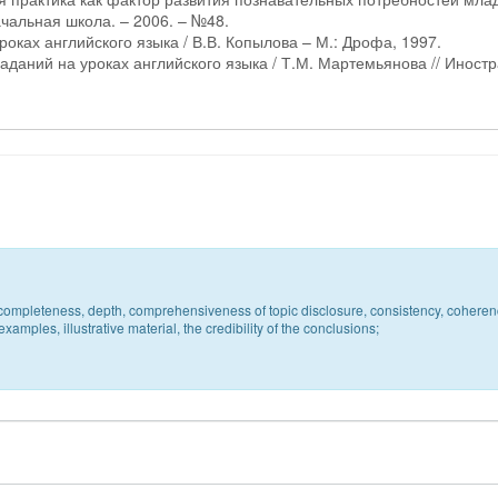
ачальная школа. – 2006. – №48.
оках английского языка / В.В. Копылова – М.: Дрофа, 1997.
аданий на уроках английского языка / Т.М. Мартемьянова // Иност
c, completeness, depth, comprehensiveness of topic disclosure, consistency, coheren
xamples, illustrative material, the credibility of the conclusions;