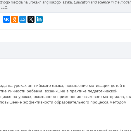
oektnogo metoda na urokakh angliiskogo iazyka.
Education and science in the mode
, LLC.
тода на уроках английского языка, повышение мотивации детей в
тие личности ребенка, возникшие в практике педагогической
ащихся на уроках, осознанное применение языкового материала, ст
т повышение эффективности образовательного процесса методом
я практика как фактор развития познавательных потребностей мла