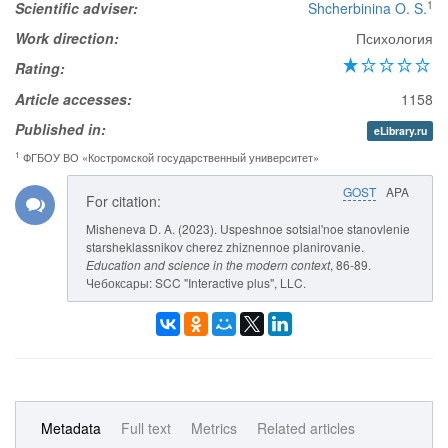
1
Scientific adviser:
Shcherbinina O. S.
Work direction:
Психология
Rating:
Article accesses:
1158
Published in:
eLibrary.ru
1
ФГБОУ ВО «Костромской государственный университет»
GOST
APA
For citation:
Misheneva D. A. (2023). Uspeshnoe sotsial'noe stanovlenie
starsheklassnikov cherez zhiznennoe planirovanie.
Education and science in the modern context
, 86-89.
Чебоксары: SCC "Interactive plus", LLC.
Metadata
Full text
Metrics
Related articles