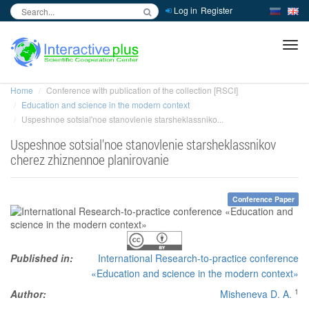
Log in
Register
inc
ра
Home
Conference with publication of the collection [RSCI]
Education and science in the modern context
Uspeshnoe sotsial'noe stanovlenie starsheklassniko...
Uspeshnoe sotsial'noe stanovlenie starsheklassnikov
cherez zhiznennoe planirovanie
Conference Paper
Published in:
International Research-to-practice conference
«Education and science in the modern context»
1
Author:
Misheneva D. A.