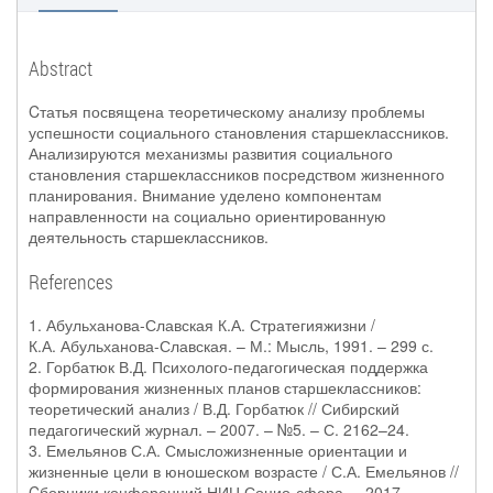
Abstract
Cтатья посвящена теоретическому анализу проблемы
успешности социального становления старшеклассников.
Анализируются механизмы развития социального
становления старшеклассников посредством жизненного
планирования. Внимание уделено компонентам
направленности на социально ориентированную
деятельность старшеклассников.
References
1. Абульханова-Славская К.А. Стратегияжизни /
К.А. Абульханова-Славская. – М.: Мысль, 1991. – 299 с.
2. Горбатюк В.Д. Психолого-педагогическая поддержка
формирования жизненных планов старшеклассников:
теоретический анализ / В.Д. Горбатюк // Сибирский
педагогический журнал. – 2007. – №5. – С. 2162–24.
3. Емельянов С.А. Смысложизненные ориентации и
жизненные цели в юношеском возрасте / С.А. Емельянов //
Cборники конференций НИЦ Социо-сфера. – 2017. –