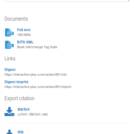
Documents
Full text
169.06Kb
BITS XML
Book Interchange Tag Suite
Links
Digest
https://interactive-plus.ru/en/action/851/info
Digest imprint
https://interactive-plus.ru/en/action/851/imprint
Export citation
BibTeX
LaTeX / BibTeX (.bib)
RIS