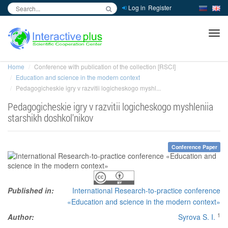
Log in
Register
inc
ра
Home
Conference with publication of the collection [RSCI]
Education and science in the modern context
Pedagogicheskie igry v razvitii logicheskogo myshl...
Pedagogicheskie igry v razvitii logicheskogo myshleniia
starshikh doshkol'nikov
Conference Paper
Published in:
International Research-to-practice conference
«Education and science in the modern context»
1
Author:
Syrova S. I.