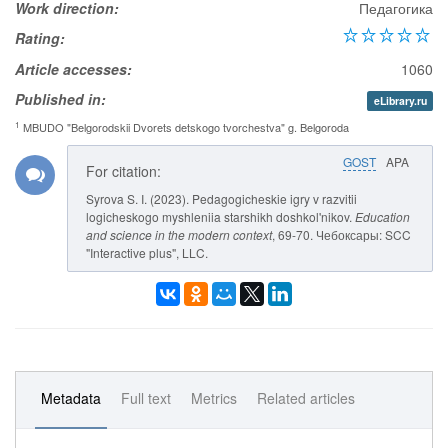
Work direction:
Педагогика
Rating:
Article accesses:
1060
Published in:
eLibrary.ru
1
MBUDO "Belgorodskii Dvorets detskogo tvorchestva" g. Belgoroda
GOST
APA
For citation:
Syrova S. I. (2023). Pedagogicheskie igry v razvitii
logicheskogo myshleniia starshikh doshkol'nikov.
Education
and science in the modern context
, 69-70. Чебоксары: SCC
"Interactive plus", LLC.
Metadata
Full text
Metrics
Related articles