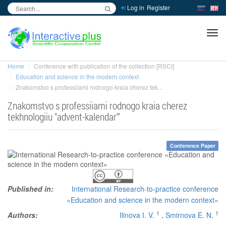
Log in
Register
inc
ра
Home
Conference with publication of the collection [RSCI]
Education and science in the modern context
Znakomstvo s professiiami rodnogo kraia cherez tek...
Znakomstvo s professiiami rodnogo kraia cherez
tekhnologiiu "advent-kalendar'"
Conference Paper
Published in:
International Research-to-practice conference
«Education and science in the modern context»
1
1
Authors:
Ilinova I. V.
,
Smirnova E. N.