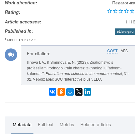
Work direction:
Педагогика
Rating:
Article accesses:
1116
Published in:
eLibrary.ru
1
MBDOU "D/S 129"
GOST
APA
For citation:
Ilinova I. V., & Smirnova E. N. (2023). Znakomstvo s
professiiami rodnogo kraia cherez tekhnologiiu "advent-
kalendar'".
Education and science in the modern context
, 31-
32. Чебоксары: SCC "Interactive plus", LLC.
Metadata
Full text
Metrics
Related articles