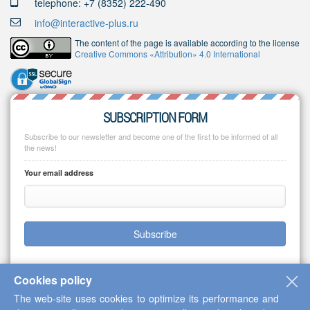
telephone: +7 (8352) 222-490
info@interactive-plus.ru
The content of the page is available according to the license
Creative Commons «Attribution» 4.0 International
SUBSCRIPTION FORM
Subscribe to our newsletter and become one of the first to be informed of all
the news!
Your email address
Subscribe
Cookies policy
The web-site uses cookies to optimize its performance and
Copyright © 2013-2026 Scientific Cooperation Center "Interactive Plus"