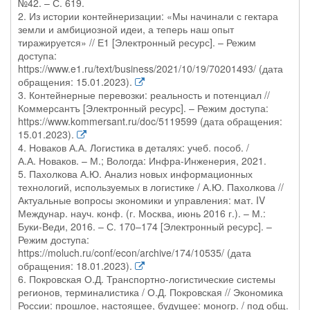
№42. – С. 619.
2. Из истории контейнеризации: «Мы начинали с гектара
земли и амбициозной идеи, а теперь наш опыт
тиражируется» // Е1 [Электронный ресурс]. – Режим
доступа:
https://www.e1.ru/text/business/2021/10/19/70201493/ (дата
обращения: 15.01.2023).
3. Контейнерные перевозки: реальность и потенциал //
Коммерсантъ [Электронный ресурс]. – Режим доступа:
https://www.kommersant.ru/doc/5119599 (дата обращения:
15.01.2023).
4. Новаков А.А. Логистика в деталях: учеб. пособ. /
А.А. Новаков. – М.; Вологда: Инфра-Инженерия, 2021.
5. Пахолкова А.Ю. Анализ новых информационных
технологий, используемых в логистике / А.Ю. Пахолкова //
Актуальные вопросы экономики и управления: мат. IV
Междунар. науч. конф. (г. Москва, июнь 2016 г.). – М.:
Буки-Веди, 2016. – С. 170–174 [Электронный ресурс]. –
Режим доступа:
https://moluch.ru/conf/econ/archive/174/10535/ (дата
обращения: 18.01.2023).
6. Покровская О.Д. Транспортно-логистические системы
регионов, терминалистика / О.Д. Покровская // Экономика
России: прошлое, настоящее, будущее: моногр. / под общ.