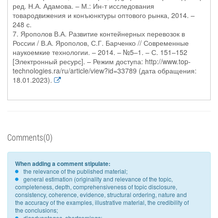
ред. Н.А. Адамова. – М.: Ин-т исследования
товародвижения и конъюнктуры оптового рынка, 2014. –
248 с.
7. Ярополов В.А. Развитие контейнерных перевозок в
России / В.А. Ярополов, С.Г. Барченко // Современные
наукоемкие технологии. – 2014. – №5–1. – С. 151–152
[Электронный ресурс]. – Режим доступа: http://www.top-
technologies.ra/ru/article/view?id=33789 (дата обращения:
18.01.2023).
Comments(0)
When adding a comment stipulate:
the relevance of the published material;
general estimation (originality and relevance of the topic,
completeness, depth, comprehensiveness of topic disclosure,
consistency, coherence, evidence, structural ordering, nature and
the accuracy of the examples, illustrative material, the credibility of
the conclusions;
disadvantages, shortcomings;