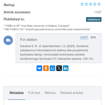
Rating:
Article accesses:
1107
Published in:
eLibrary.ru
1
FSBEI of HE "Ural State University of Railway Transport"
2
MK FGBOU VO "Ural'skii gosudarstvennyi universitet putei soobshcheniia"
GOST
APA
For citation:
Dautova E. R., & Vyskrebentsev I. S. (2023). Sozdanie
sobstvennoi informatsionnoi sistemy dlia povysheniia
kachestva raboty i minimizatsii kolichestva oshibok
konteinernogo terminala CIT.
Interactive science
, 100-101.
Metadata
Full text
Metrics
Related articles