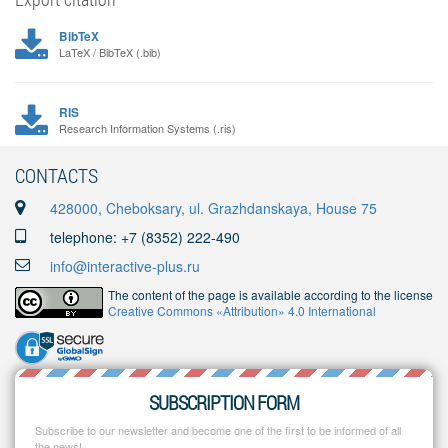
BibTeX
LaTeX / BibTeX (.bib)
RIS
Research Information Systems (.ris)
CONTACTS
428000, Cheboksary, ul. Grazhdanskaya, House 75
telephone: +7 (8352) 222-490
info@interactive-plus.ru
The content of the page is available according to the license
Creative Commons «Attribution» 4.0 International
SUBSCRIPTION FORM
Subscribe to our newsletter and become one of the first to be informed of all
the news!