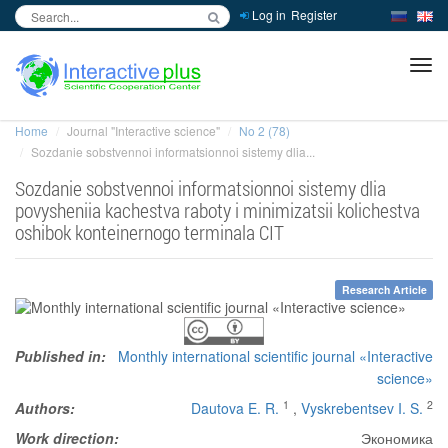
Log in
Register
inc
ра
Home
Journal "Interactive science"
No 2 (78)
Sozdanie sobstvennoi informatsionnoi sistemy dlia...
Sozdanie sobstvennoi informatsionnoi sistemy dlia
povysheniia kachestva raboty i minimizatsii kolichestva
oshibok konteinernogo terminala CIT
Research Article
Published in:
Monthly international scientific journal «Interactive
science»
1
2
Authors:
Dautova E. R.
,
Vyskrebentsev I. S.
Work direction:
Экономика