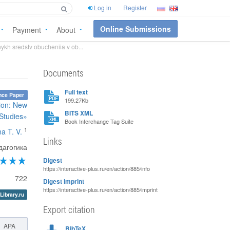
Log in
Register
Online Submissions
Payment
About
nykh sredstv obucheniia v ob...
Documents
Full text
nce Paper
199.27Kb
tion: New
BITS XML
Studies»
Book Interchange Tag Suite
1
a T. V.
Links
дагогика
Digest
https://interactive-plus.ru/en/action/885/info
722
Digest imprint
https://interactive-plus.ru/en/action/885/imprint
Library.ru
Export citation
APA
BibTeX