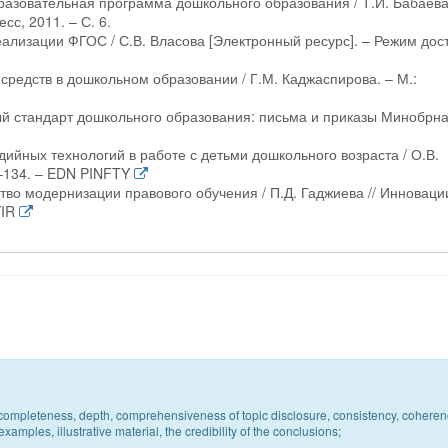
разовательная программа дошкольного образования / Т.И. Бабаева,
сс, 2011. – С. 6.
ализации ФГОС / С.В. Власова [Электронный ресурс]. – Режим дос
средств в дошкольном образовании / Г.М. Каджаспирова. – М.:
й стандарт дошкольного образования: письма и приказы Минобрна
ийных технологий в работе с детьми дошкольного возраста / О.В.
2–134. – EDN PINFTY
тво модернизации правового обучения / П.Д. Гаджиева // Инноваци
YIR
c, completeness, depth, comprehensiveness of topic disclosure, consistency, coheren
xamples, illustrative material, the credibility of the conclusions;