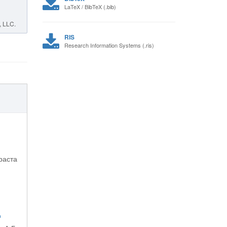
LaTeX / BibTeX (.bib)
, LLC.
RIS
Research Information Systems (.ris)
раста