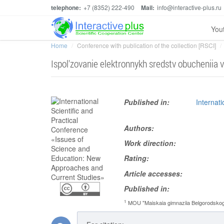
telephone:
+7 (8352) 222-490
Mail:
info@interactive-plus.ru
You
Home
Conference with publication of the collection [RSCI]
Ispol'zovanie elektronnykh sredstv obucheniia
Published in:
Internat
Authors:
Work direction:
Rating:
Article accesses:
Published in:
1
MOU "Maiskaia gimnaziia Belgorodskogo