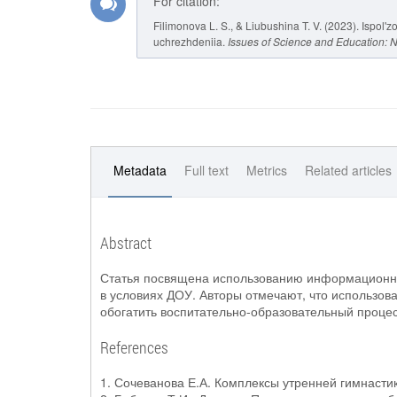
For citation:
Filimonova L. S., & Liubushina T. V. (2023). Ispol
uchrezhdeniia.
Issues of Science and Education:
Metadata
Full text
Metrics
Related articles
Abstract
Статья посвящена использованию информационно-
в условиях ДОУ. Авторы отмечают, что использо
обогатить воспитательно-образовательный процес
References
1. Сочеванова Е.А. Комплексы утренней гимнастик