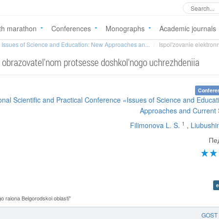
th marathon
Conferences
Monographs
Academic journals
Issues of Science and Education: New Approaches an...
Ispol'zovanie elektron
 v obrazovatel'nom protsesse doshkol'nogo uchrezhdeniia
Confere
ional Scientific and Practical Conference «Issues of Science and Educa
Approaches and Current 
1
Filimonova L. S.
,
Liubushin
Пе
e
 raiona Belgorodskoi oblasti"
GOST