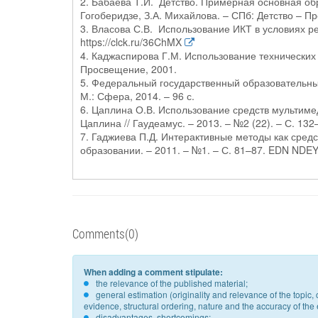
2. Бабаева Т.И. Детство. Примерная основная об
Гогоберидзе, З.А. Михайлова. – СПб: Детство – Пре
3. Власова С.В. Использование ИКТ в условиях ре
https://clck.ru/36ChMX
4. Каджаспирова Г.М. Использование технических 
Просвещение, 2001.
5. Федеральный государственный образовательны
М.: Сфера, 2014. – 96 с.
6. Цаплина О.В. Использование средств мультимед
Цаплина // Гаудеамус. – 2013. – №2 (22). – С. 13
7. Гаджиева П.Д. Интерактивные методы как средс
образовании. – 2011. – №1. – С. 81–87. EDN NDE
Comments(0)
When adding a comment stipulate:
the relevance of the published material;
general estimation (originality and relevance of the topi
evidence, structural ordering, nature and the accuracy of the e
disadvantages, shortcomings;