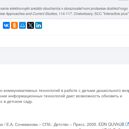
'zovanie elektronnykh sredstv obucheniia v obrazovatel'nom protsesse doshkol'nogo
 New Approaches and Current Studies
, 114-117. Cheboksary: SCC "Interactive plus"
коммуникативных технологий в работе с детьми дошкольного воз
вание информационных технологий дает возможность обновить и
с в детском саду.
и / Е.А. Сочеванова – СПб.: Детство – Пресс, 2005. EDN QUVHJB