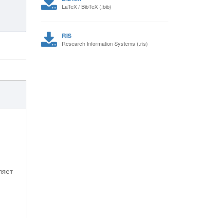
LaTeX / BibTeX (.bib)
RIS
Research Information Systems (.ris)
ляет