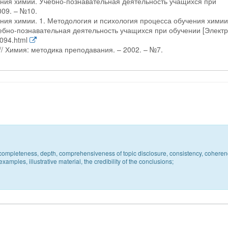
ения химии. Учебно-познавательная деятельность учащихся при
009. – №10.
ния химии. 1. Методология и психология процесса обучения химии.
чебно-познавательная деятельность учащихся при обучении [Элект
1094.html
 // Химия: методика преподавания. – 2002. – №7.
c, completeness, depth, comprehensiveness of topic disclosure, consistency, coheren
xamples, illustrative material, the credibility of the conclusions;