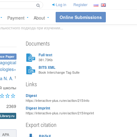
Log in
Register
Online Submissions
Payment
About
льностного подхода при изучении...
Documents
Full text
nce Paper
381.73Kb
dagogical
BITS XML
ologies»
Book Interchange Tag Suite
1
a N. A.
Links
ой школы
Digest
https://interactive-plus.ru/en/action/215/info
2369
Digest imprint
https://interactive-plus.ru/en/action/215/imprint
Library.ru
Export citation
APA
BibTeX