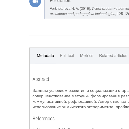
For citation:
Verkhoturova N. A. (2016). Использование дея
excellence and pedagogical technologies
, 125-12
Metadata
Full text
Metrics
Related articles
Abstract
Важным условием развития и социализации старш
совершенствование методики формирования разл
коммуникативной, рефлексивной. Автор отмечает,
использование химического эксперимента, пробле
References