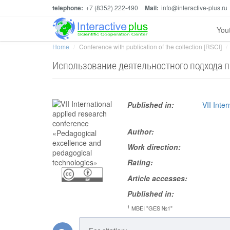
telephone:
+7 (8352) 222-490
Mail:
info@interactive-plus.ru
You
Home
Conference with publication of the collection [RSCI]
Использование деятельностного подхода п
Published in:
VII Inte
Author:
Work direction:
Rating:
Article accesses:
Published in:
1
MBEI "GES №1"