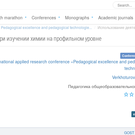
th marathon
Conferences
Monographs
Academic journals
Pedagogical excellence and pedagogical technologie...
Использование деяте
ри изучении химии на профильном уровне
Confere
rnational applied research conference «Pedagogical excellence and pe
techn
Verkhoturov
Педагогика общеобразовательн
e
GOST