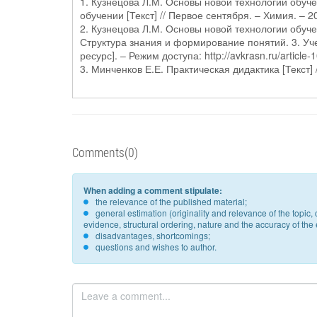
1. Кузнецова Л.М. Основы новой технологии обуч
обучении [Текст] // Первое сентября. – Химия. – 2
2. Кузнецова Л.М. Основы новой технологии обуче
Структура знания и формирование понятий. 3. У
ресурс]. – Режим доступа: http://avkrasn.ru/article-
3. Минченков Е.Е. Практическая дидактика [Текст]
Comments(0)
When adding a comment stipulate:
the relevance of the published material;
general estimation (originality and relevance of the topi
evidence, structural ordering, nature and the accuracy of the e
disadvantages, shortcomings;
questions and wishes to author.