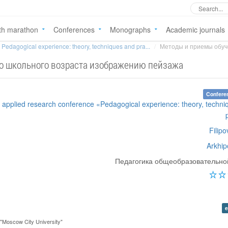
th marathon
Conferences
Monographs
Academic journals
Pedagogical experience: theory, techniques and pra...
Методы и приемы обуче
о школьного возраста изображению пейзажа
Confere
al applied research conference «Pedagogical experience: theory, techn
Filipo
Arkhip
Педагогика общеобразовательн
e
E "Moscow City University"