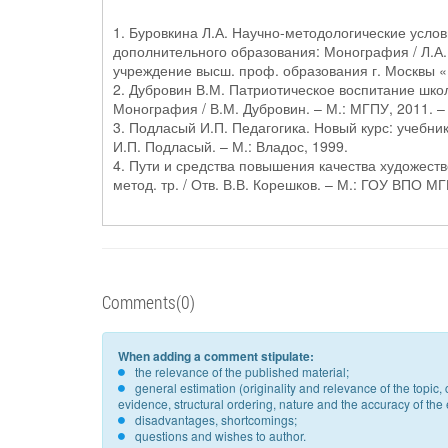
1. Буровкина Л.А. Научно-методологические усло
дополнительного образования: Монография / Л.А. 
учреждение высш. проф. образования г. Москвы «М
2. Дубровин В.М. Патриотическое воспитание шко
Монография / В.М. Дубровин. – М.: МГПУ, 2011. – 
3. Подласый И.П. Педагогика. Новый курс: учеб­ник
И.П. Подласый. – М.: Владос, 1999.
4. Пути и средства повышения качества художеств
метод. тр. / Отв. В.В. Корешков. – М.: ГОУ ВПО МГП
Comments(0)
When adding a comment stipulate:
the relevance of the published material;
general estimation (originality and relevance of the topi
evidence, structural ordering, nature and the accuracy of the e
disadvantages, shortcomings;
questions and wishes to author.