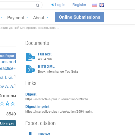
Log in
Register
Online Submissions
Payment
About
ния детей младшего школьного...
Documents
Full text
nce Paper
483.47Kb
iques and
BITS XML
practice»
Book Interchange Tag Suite
1
va I. G.
Links
1
ov A. A.
Digest
ой школы
https://interactive-plus.ru/en/action/259/info
Digest imprint
https://interactive-plus.ru/en/action/259/imprint
8540
Export citation
Library.ru
BibTeX