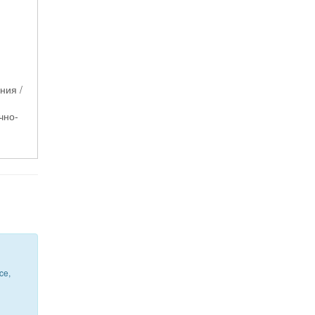
ния /
чно-
ce,