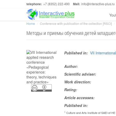
telephone:
+7 (8352) 222-490
Mail:
info@interactive-plus.ru
You
Home
Conference with publication of the collection [RSCI]
Методы и приемы обучения детей младшег
Published in:
VII Internation
Author:
Scientific adviser:
Work direction:
Rating:
Article accesses:
Published in:
1
Culture and Arts Institute of SAEI of H