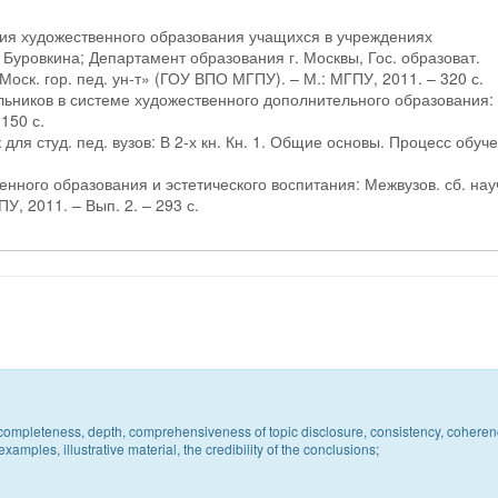
вия художественного образования учащихся в учреждениях
Буровкина; Департамент образования г. Москвы, Гос. образоват.
оск. гор. пед. ун-т» (ГОУ ВПО МГПУ). – М.: МГПУ, 2011. – 320 с.
льников в системе художественного дополнительного образования:
150 с.
 для студ. пед. вузов: В 2-х кн. Кн. 1. Общие основы. Процесс обуче
енного образования и эстетического воспитания: Межвузов. сб. нау
У, 2011. – Вып. 2. – 293 с.
c, completeness, depth, comprehensiveness of topic disclosure, consistency, coheren
xamples, illustrative material, the credibility of the conclusions;