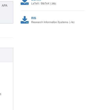
LaTeX / BibTeX (.bib)
APA
RIS
Research Information Systems (.ris)
ю