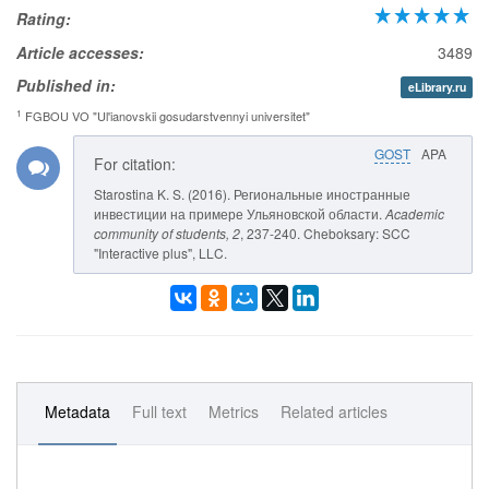
Rating:
Article accesses:
3489
Published in:
eLibrary.ru
1
FGBOU VO "Ul'ianovskii gosudarstvennyi universitet"
GOST
APA
For citation:
Starostina K. S. (2016). Региональные иностранные
инвестиции на примере Ульяновской области.
Academic
community of students
, 2
, 237-240. Cheboksary: SCC
"Interactive plus", LLC.
Metadata
Full text
Metrics
Related articles