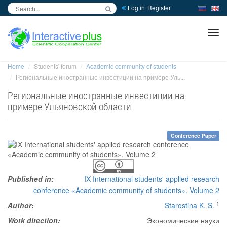
Log in
Register
inc
ра
Home
Students' forum
Academic community of students
Региональные иностранные инвестиции на примере Уль...
Региональные иностранные инвестиции на
примере Ульяновской области
Conference Paper
Published in:
IX International students' applied research
conference «Academic community of students». Volume 2
1
Author:
Starostina K. S.
Work direction:
Экономические науки