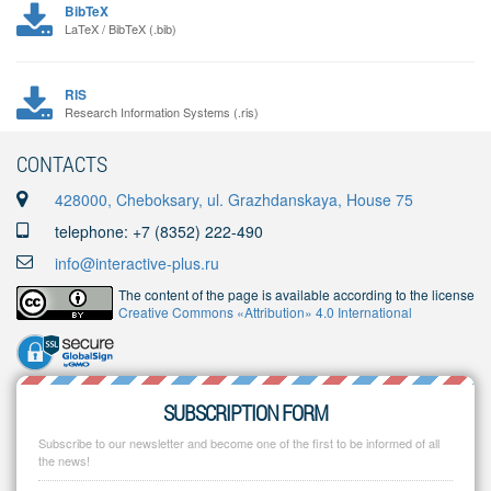
BibTeX
LaTeX / BibTeX (.bib)
RIS
Research Information Systems (.ris)
CONTACTS
428000, Cheboksary, ul. Grazhdanskaya, House 75
telephone: +7 (8352) 222-490
info@interactive-plus.ru
The content of the page is available according to the license
Creative Commons «Attribution» 4.0 International
SUBSCRIPTION FORM
Subscribe to our newsletter and become one of the first to be informed of all
the news!