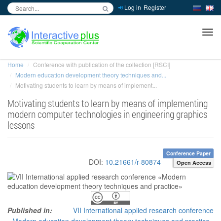
Log in
Register
inc
ра
Home
Conference with publication of the collection [RSCI]
Modern education development theory techniques and...
Motivating students to learn by means of implement...
Motivating students to learn by means of implementing
modern computer technologies in engineering graphics
lessons
Conference Paper
DOI:
10.21661/r-80874
Open Access
Published in:
VII International applied research conference