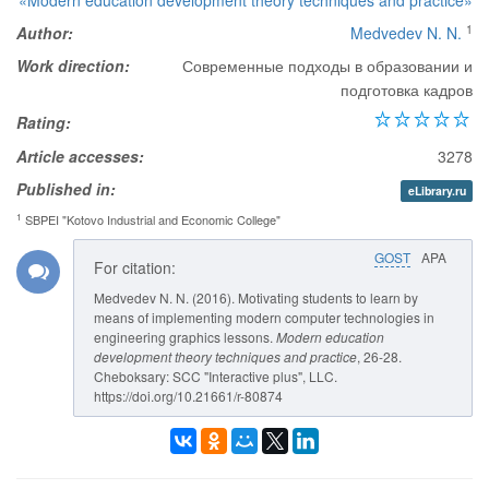
«Modern education development theory techniques and practice»
1
Author:
Medvedev N. N.
Work direction:
Современные подходы в образовании и
подготовка кадров
Rating:
Article accesses:
3278
Published in:
eLibrary.ru
1
SBPEI "Kotovo Industrial and Economic College"
GOST
APA
For citation:
Medvedev N. N. (2016). Motivating students to learn by
means of implementing modern computer technologies in
engineering graphics lessons.
Modern education
development theory techniques and practice
, 26-28.
Cheboksary: SCC "Interactive plus", LLC.
https://doi.org/10.21661/r-80874