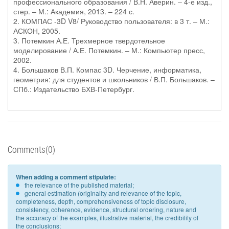
профессионального образования / В.Н. Аверин. – 4-е изд.,
стер. – М.: Академия, 2013. – 224 с.
2. КОМПАС -3D V8/ Руководство пользователя: в 3 т. – М.:
АСКОН, 2005.
3. Потемкин А.Е. Трехмерное твердотельное
моделирование / А.Е. Потемкин. – М.: Компьютер пресс,
2002.
4. Большаков В.П. Компас 3D. Черчение, информатика,
геометрия: для студентов и школьников / В.П. Большаков. –
СПб.: Издательство БХВ-Петербург.
Comments(0)
When adding a comment stipulate:
the relevance of the published material;
general estimation (originality and relevance of the topic,
completeness, depth, comprehensiveness of topic disclosure,
consistency, coherence, evidence, structural ordering, nature and
the accuracy of the examples, illustrative material, the credibility of
the conclusions;