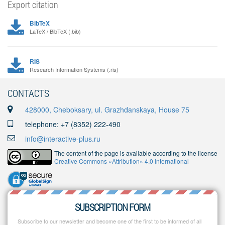
Export citation
BibTeX
LaTeX / BibTeX (.bib)
RIS
Research Information Systems (.ris)
CONTACTS
428000, Cheboksary, ul. Grazhdanskaya, House 75
telephone: +7 (8352) 222-490
info@interactive-plus.ru
The content of the page is available according to the license
Creative Commons «Attribution» 4.0 International
SUBSCRIPTION FORM
Subscribe to our newsletter and become one of the first to be informed of all