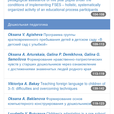
conditions of implementing FSES – holistic, systematically
organized activity of an educational process participants
104-108
Дошкольная педагогика
Oksana V. Agisheva
Программа группы
кратковременного пребывания детей в детском саду «В
детский сад с улыбкой»
109-113
Oksana A. Arturskaia, Galina P. Demikhova, Galina G.
Samoilova
Формирование нравственно-патриотических
чувств у старших дошкольников через ознакомление
с достижениями знаменитых людей родного края
113-119
Viktoriya A. Bakay
Teaching foreign language to children of
3–5: difficulties and overcoming techniques
139-142
Oksana A. Baklanova
Формирование основ
компьютерного конструирования у дошкольников
119-123
Lyudmila V. Butuzova
Children's adaptation in a pre-school