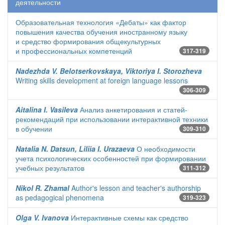
деятельности
Образовательная технология «Дебаты» как фактор
повышения качества обучения иностранному языку
и средство формирования общекультурных
и профессиональных компетенций
317-319
Nadezhda V. Belotserkovskaya, Viktoriya I. Storozheva
Writing skills development at foreign language lessons
306-309
Aitalina I. Vasileva
Анализ анкетирования и статей-
рекомендаций при использовании интерактивной техники
в обучении
309-310
Natalia N. Datsun, Liliia I. Urazaeva
О необходимости
учета психологических особенностей при формировании
учебных результатов
311-312
Nikol R. Zhamal
Author's lesson and teacher's authorship
as pedagogical phenomena
319-323
Olga V. Ivanova
Интерактивные схемы как средство