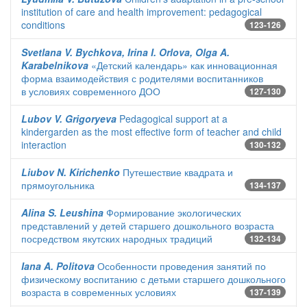
institution of care and health improvement: pedagogical
conditions
123-126
Svetlana V. Bychkova, Irina I. Orlova, Olga A.
Karabelnikova
«Детский календарь» как инновационная
форма взаимодействия с родителями воспитанников
в условиях современного ДОО
127-130
Lubov V. Grigoryeva
Pedagogical support at a
kindergarden as the most effective form of teacher and child
interaction
130-132
Liubov N. Kirichenko
Путешествие квадрата и
прямоугольника
134-137
Alina S. Leushina
Формирование экологических
представлений у детей старшего дошкольного возраста
посредством якутских народных традиций
132-134
Iana A. Politova
Особенности проведения занятий по
физическому воспитанию с детьми старшего дошкольного
возраста в современных условиях
137-139