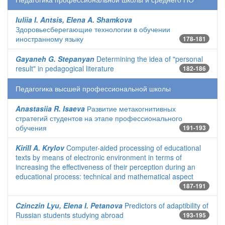
Iuliia I. Antsis, Elena A. Shamkova
Здоровьесберегающие технологии в обучении
иностранному языку
178-181
Gayaneh G. Stepanyan
Determining the idea of "personal
result" in pedagogical literature
182-186
Педагогика высшей профессиональной школы
Anastasiia R. Isaeva
Развитие метакогнитивных
стратегий студентов на этапе профессионального
обучения
191-193
Kirill A. Krylov
Computer-aided processing of educational
texts by means of electronic environment in terms of
increasing the effectiveness of their perception during an
educational process: technical and mathematical aspect
187-191
Czinczin Lyu, Elena I. Petanova
Predictors of adaptibility of
Russian students studying abroad
193-195