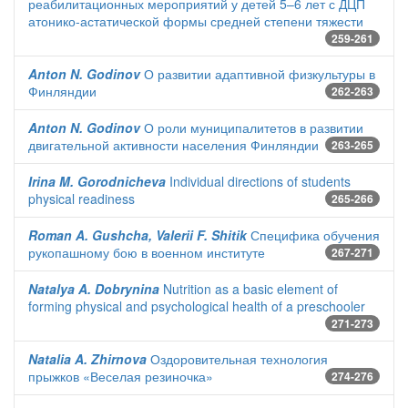
реабилитационных мероприятий у детей 5–6 лет с ДЦП
атонико-астатической формы средней степени тяжести
259-261
Anton N. Godinov
О развитии адаптивной физкультуры в
Финляндии
262-263
Anton N. Godinov
О роли муниципалитетов в развитии
двигательной активности населения Финляндии
263-265
Irina M. Gorodnicheva
Individual directions of students
physical readiness
265-266
Roman A. Gushcha, Valerii F. Shitik
Специфика обучения
рукопашному бою в военном институте
267-271
Natalya A. Dobrynina
Nutrition as a basic element of
forming physical and psychological health of a preschooler
271-273
Natalia A. Zhirnova
Оздоровительная технология
прыжков «Веселая резиночка»
274-276