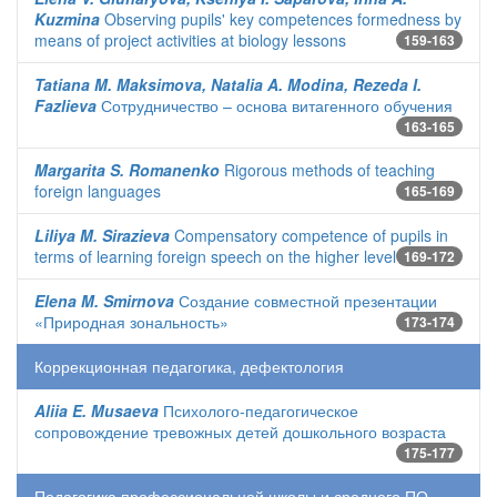
Kuzmina
Observing pupils' key competences formedness by
means of project activities at biology lessons
159-163
Tatiana M. Maksimova, Natalia A. Modina, Rezeda I.
Fazlieva
Сотрудничество – основа витагенного обучения
163-165
Margarita S. Romanenko
Rigorous methods of teaching
foreign languages
165-169
Liliya M. Sirazieva
Compensatory competence of pupils in
terms of learning foreign speech on the higher level
169-172
Elena M. Smirnova
Создание совместной презентации
«Природная зональность»
173-174
Коррекционная педагогика, дефектология
Aliia E. Musaeva
Психолого-педагогическое
сопровождение тревожных детей дошкольного возраста
175-177
Педагогика профессиональной школы и среднего ПО