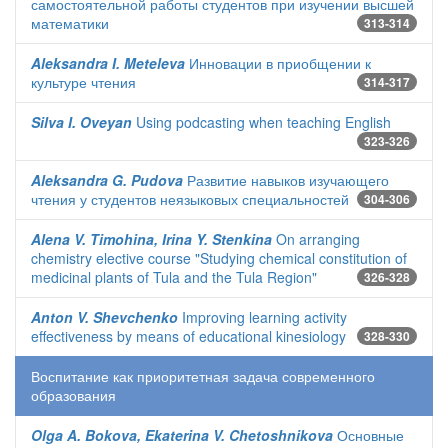
самостоятельной работы студентов при изучении высшей
математики
313-314
Aleksandra I. Meteleva
Инновации в приобщении к
культуре чтения
314-317
Silva I. Oveyan
Using podcasting when teaching English
323-326
Aleksandra G. Pudova
Развитие навыков изучающего
чтения у студентов неязыковых специальностей
304-306
Alena V. Timohina, Irina Y. Stenkina
On arranging
chemistry elective course "Studying chemical constitution of
medicinal plants of Tula and the Tula Region"
326-328
Anton V. Shevchenko
Improving learning activity
effectiveness by means of educational kinesiology
328-330
Воспитание как приоритетная задача современного
образования
Olga A. Bokova, Ekaterina V. Chetoshnikova
Основные