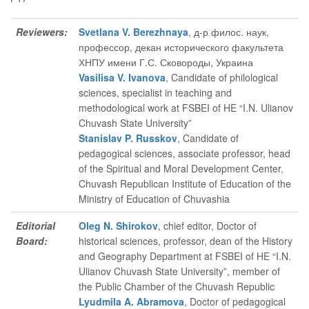
Reviewers:
Svetlana V. Berezhnaya
, д-р филос. наук,
профессор, декан исторического факультета
ХНПУ имени Г.С. Сковороды, Украина
Vasilisa V. Ivanova
, Candidate of philological
sciences, specialist in teaching and
methodological work at FSBEI of HE “I.N. Ulianov
Chuvash State University”
Stanislav P. Russkov
, Candidate of
pedagogical sciences, associate professor, head
of the Spiritual and Moral Development Center,
Chuvash Republican Institute of Education of the
Ministry of Education of Chuvashia
Editorial
Oleg N. Shirokov
, chief editor
, Doctor of
Board:
historical sciences, professor, dean of the History
and Geography Department at FSBEI of HE “I.N.
Ulianov Chuvash State University”, member of
the Public Chamber of the Chuvash Republic
Lyudmila A. Abramova
, Doctor of pedagogical