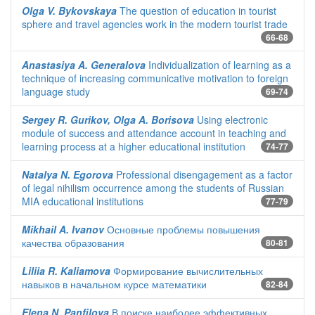
Olga V. Bykovskaya
The question of education in tourist
sphere and travel agencies work in the modern tourist trade
66-68
Anastasiya A. Generalova
Individualization of learning as a
technique of increasing communicative motivation to foreign
language study
69-74
Sergey R. Gurikov, Olga A. Borisova
Using electronic
module of success and attendance account in teaching and
learning process at a higher educational institution
74-77
Natalya N. Egorova
Professional disengagement as a factor
of legal nihilism occurrence among the students of Russian
MIA educational institutions
77-79
Mikhail A. Ivanov
Основные проблемы повышения
качества образования
80-81
Liliia R. Kaliamova
Формирование вычислительных
навыков в начальном курсе математики
82-84
Elena N. Panfilova
В поиске наиболее эффективных