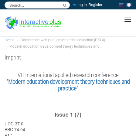
Log in
Register
inc
ра
Home
Conference with publication of the collection [RSCI]
Modern education development theory techniques and...
Imprint
VII International applied research conference
"Modern education development theory techniques and
practice"
Issue 1 (7)
UDC 37.0
BBC 74.04
Р17