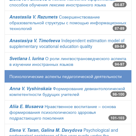
способов обучения лексике иностранного языка
84-87
Anastasiia V. Razumets
Совершенствование
образовательной структуры с помощью информационных
технологий
87-89
Anastasiya V. Timofeeva
Independent estimation model of
supplementary vocational education quality
89-94
Svetlana I. Iurina
О роли лингвострановедческого аспекта
в изучении иностранных языков
94-97
Психологические аспекты педагогической деятельности
Anna V. Vyshinskaia
Формирование девиантологической
компетентности будущих учителей
98-100
Aliia E. Musaeva
Нравственное воспитание – основа
формирования психологического здоровья
подрастающего поколения
101-103
Elena V. Taran, Galina M. Davydova
Psychological and
pedagogical assistance of five year pupils under the