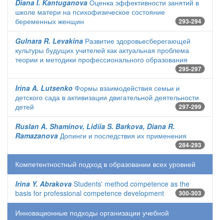
Diana I. Kantuganova
Оценка эффективности занятий в
школе матери на психофизическое состояние
беременных женщин
293-294
Gulnara R. Levakina
Развитие здоровьесберегающей
культуры будущих учителей как актуальная проблема
теории и методики профессионального образования
295-297
Irina A. Lutsenko
Формы взаимодействия семьи и
детского сада в активизации двигательной деятельности
детей
297-299
Ruslan A. Shaminov, Lidiia S. Barkova, Diana R.
Ramazanova
Допинги и последствия их применения
284-293
Компетентностный подход в образовании всех уровней
Irina Y. Abrakova
Students' method competence as the
basis for professional competence development
300-303
Инновационные подходы организации учебной