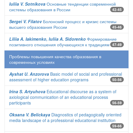
Iuliia V. Sotnikova
Основные тенденции современной
системы образования в России
42-45
Sergei V. Filatov
Болонский процесс и кризис системы
высшего образования России
45-46
Liliia A. Iakimenko, Iuliia A. Sidorenko
Формирование
позитивного отношения обучающихся к традициям
47-49
Проблемы повышения качества образования в
современных условиях
Ayshat U. Anzorova
Basic model of social and professional
assessment of higher education programs
50-56
Irina S. Artyuhova
Educational discourse as a system of
axiological communication of an educational process
participants
56-59
Oksana V. Belickaya
Diagnostics of pedagogically oriented
media landscape of a professional educational institution
59-66