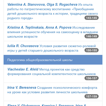
Valentina A. Stanovova, Olga S. Rogacheva
Из опыта
работы по патриотическому воспитанию «Приобщение
детей дошкольного возраста к истории, традициям своего
родного города»
143-145
Kristina A. Teplinskaia, Anna A. Popova
Исследование
влияния успешности обучения на самооценку в младшем
школьном возрасте
146-149
Iuliia R. Chuvasova
Условия развития сюжетно-ролевой
игры у детей старшего дошкольного возраста
150-155
Педагогика общеобразовательной школы
Viacheslav E. Afeld
Метод проектов как средство
формирования социальной компетентности школьников
156-157
Irina V. Beresneva
Создание психологического комфорта
на уроке как условие развития личности школьника
157-159
Elena V. Gluharyova, Kseniya I. Saparova, Irina A.