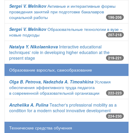
Sergei V. Melnikov
Активные и интерактивные формы
проведения занятий при подготовке бакалавров
социальной работы
196-206
Sergei V. Melnikov
Образовательные технологии в вузе –
новые подходы
207-218
Natalya Y. Nikolaenkova
Interactive educational
techniques' role in developing higher education at the
present stage
219-221
Образование взрослых, самообразование
Olga B. Petrova, Nadezhda A. Timoshkina
Условия
обеспечения эффективного труда педагога
в современной образовательной организации
222-223
Anzhelika A. Pulina
Teacher's professional mobility as a
condition for a modern school innovative development
224-230
Технические средства обучения