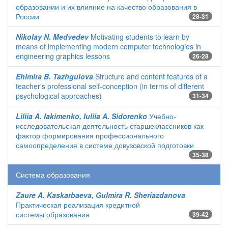
образовании и их влияние на качество образования в
России
28-31
Nikolay N. Medvedev
Motivating students to learn by
means of implementing modern computer technologies in
engineering graphics lessons
26-28
Ehlmira B. Tazhgulova
Structure and content features of a
teacher's professional self-conception (in terms of different
psychological approaches)
31-34
Liliia A. Iakimenko, Iuliia A. Sidorenko
Учебно-
исследовательская деятельность старшеклассников как
фактор формирования профессионального
самоопределения в системе довузовской подготовки
35-38
Система образования
Zaure A. Kaskarbaeva, Gulmira R. Sheriazdanova
Практическая реализация кредитной
системы образования
39-42