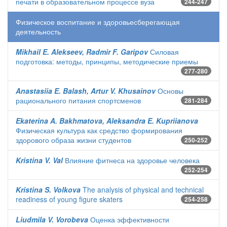
печати в образовательном процессе вуза
244-247
Физическое воспитание и здоровьесберегающая
деятельность
Mikhail E. Alekseev, Radmir F. Garipov
Силовая
подготовка: методы, принципы, методические приемы
277-280
Anastasiia E. Balash, Artur V. Khusainov
Основы
рационального питания спортсменов
281-284
Ekaterina A. Bakhmatova, Aleksandra E. Kupriianova
Физическая культура как средство формирования
здорового образа жизни студентов
250-252
Kristina V. Val
Влияние фитнеса на здоровье человека
252-254
Kristina S. Volkova
The analysis of physical and technical
readiness of young figure skaters
254-258
Liudmila V. Vorobeva
Оценка эффективности