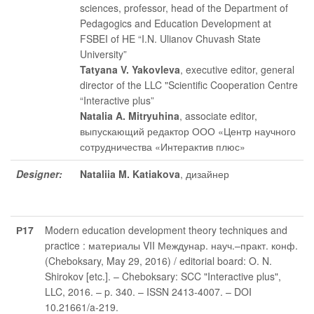
sciences, professor, head of the Department of
Pedagogics and Education Development at
FSBEI of HE “I.N. Ulianov Chuvash State
University”
Tatyana V. Yakovleva
, executive editor
, general
director of the LLC "Scientific Cooperation Centre
“Interactive plus”
Natalia A. Mitryuhina
, associate editor
,
выпускающий редактор ООО «Центр научного
сотрудничества «Интерактив плюс»
Designer:
Nataliia M. Katiakova
, дизайнер
Р17
Modern education development theory techniques and
practice : материалы VII Междунар. науч.–практ. конф.
(Cheboksary, May 29, 2016) / editorial board: O. N.
Shirokov [etc.]. – Cheboksary: SCC "Interactive plus",
LLC, 2016. – p. 340. – ISSN 2413-4007. – DOI
10.21661/a-219.