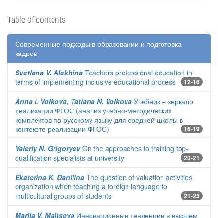
Table of contents
Современные подходы в образовании и подготовка
кадров
Svetlana V. Alekhina
Teachers professional education in
terms of implementing inclusive educational process
12-16
Anna I. Volkova, Tatiana N. Volkova
Учебник – зеркало
реализации ФГОС (анализ учебно-методических
комплектов по русскому языку для средней школы в
контексте реализации ФГОС)
16-19
Valeriy N. Grigoryev
On the approaches to training top-
qualification specialists at university
20-21
Ekaterina K. Danilina
The question of valuation activities
organization when teaching a foreign language to
multicultural groups of students
21-25
Mariia V. Maltseva
Инновационные тенденции в высшем