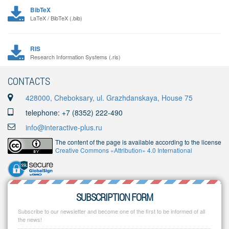
BibTeX
LaTeX / BibTeX (.bib)
RIS
Research Information Systems (.ris)
CONTACTS
428000, Cheboksary, ul. Grazhdanskaya, House 75
telephone: +7 (8352) 222-490
info@interactive-plus.ru
The content of the page is available according to the license
Creative Commons «Attribution» 4.0 International
SUBSCRIPTION FORM
Subscribe to our newsletter and become one of the first to be informed of all
the news!