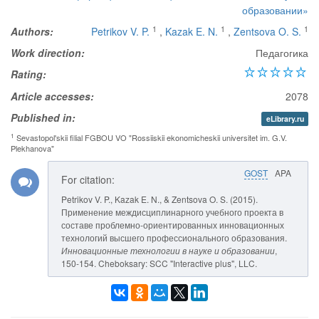
образовании»
1
1
1
Authors:
Petrikov V. P.
,
Kazak E. N.
,
Zentsova O. S.
Work direction:
Педагогика
Rating:
Article accesses:
2078
Published in:
eLibrary.ru
1
Sevastopol'skii filial FGBOU VO "Rossiiskii ekonomicheskii universitet im. G.V.
Plekhanova"
GOST
APA
For citation:
Petrikov V. P., Kazak E. N., & Zentsova O. S. (2015).
Применение междисциплинарного учебного проекта в
составе проблемно-ориентированных инновационных
технологий высшего профессионального образования.
Инновационные технологии в науке и образовании
,
150-154. Cheboksary: SCC "Interactive plus", LLC.