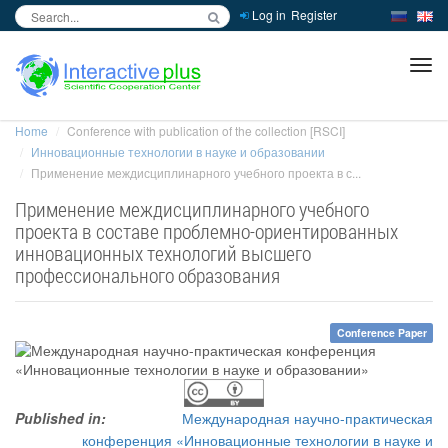
Log in
Register
inc
ра
Home
Conference with publication of the collection [RSCI]
Инновационные технологии в науке и образовании
Применение междисциплинарного учебного проекта в с...
Применение междисциплинарного учебного
проекта в составе проблемно-ориентированных
инновационных технологий высшего
профессионального образования
Conference Paper
Published in:
Международная научно-практическая
конференция «Инновационные технологии в науке и