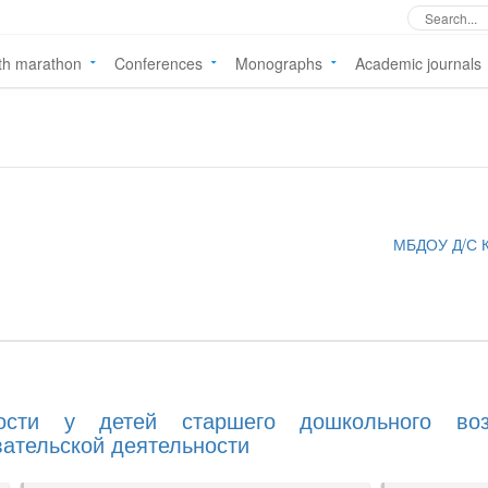
th marathon
Conferences
Monographs
Academic journals
МБДОУ Д/С 
ности у детей старшего дошкольного воз
ательской деятельности