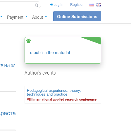
Log in
Register
Online Submissions
Payment
About
To publish the material
КВ №102
Author's events
Pedagogical experience: theory,
techniques and practice
VIII International applied research conference
раста