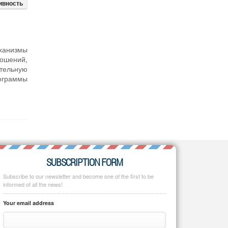
ивность
еханизмы
ошений,
тельную
рограммы
SUBSCRIPTION FORM
Subscribe to our newsletter and become one of the first to be
informed of all the news!
Your email address