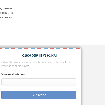
недрения
ижений в
евальных
SUBSCRIPTION FORM
Subscribe to our newsletter and become one of the first to be
informed of all the news!
Your email address
Subscribe