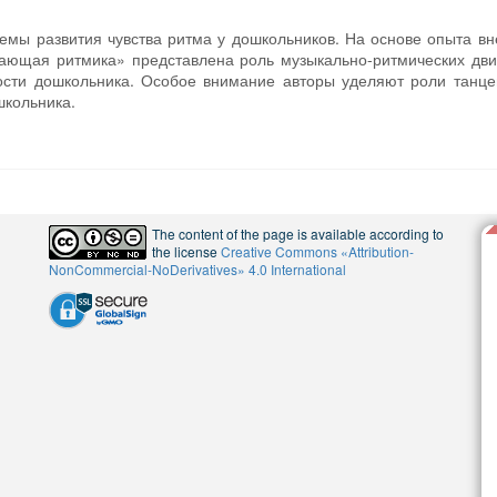
лемы развития чувства ритма у дошкольников. На основе опыта в
ающая ритмика» представлена роль музыкально-ритмических дв
ности дошкольника. Особое внимание авторы уделяют роли танц
школьника.
The content of the page is available according to
the license
Creative Commons «Attribution-
NonCommercial-NoDerivatives» 4.0 International