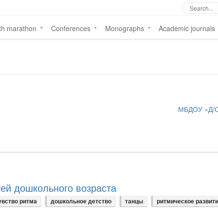
th marathon
Conferences
Monographs
Academic journals
МБДОУ «Д/
тей дошкольного возраста
увство ритма
дошкольное детство
танцы
ритмическое развит