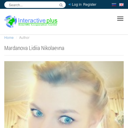
Log in
Register
inc
ра
Home
Author
Mardanova Lidiia Nikolaevna