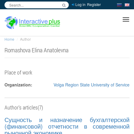
Log in
Register
inc
ра
Home
Author
Romashova Elina Anatolevna
Place of work
Organization:
Volga Region State University of Service
Author's articles(7)
Сущность и назначение бухгалтерской
(финансовой) отчетности в современной
рыночной экономике