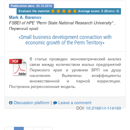
Publication date: 25.10.2016
Evaluate the material 
Average score: 5 (Всего: 3)
Mark A. Baranov
FSBEI of HPE "Perm State National Research University"
,
Пермский край
«Small business development connaction with
economic growth of the Perm Territory»
В статье проведен эконометрический анализ
связи между количеством малых предприятий
Пермского края и уровнем ВРП на душу
населения. Выявлены коэффициенты
множественной и парной корреляции.
Построена регрессионная модель.
Discussion platform
|
Leave a comment
DOI:
10.21661/r-114169