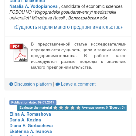
Daria I. Miakinina
Natalia A. Vodopianova
, candidate of economic sciences
FGBOU VO "Volgogradskii gosudarstvennyi meditsinskii
universitet" Minzdrava Rossii
, Волгоградская обл
«Сущность и цели малого предпринимательства»
В представленной статье исследователями
определяются сущность, цели и задачи малого
предпринимательства. В работе также
исследуются разные подходы к значению
малого предпринимательства.
Discussion platform
|
Leave a comment
Publication date: 09.01.2017
Evaluate the material 
Average score: 0 (Всего: 0)
Elina A. Romashova
Daria A. Kozina
Diana E. Gorbacheva
Ekaterina A. Ivanova