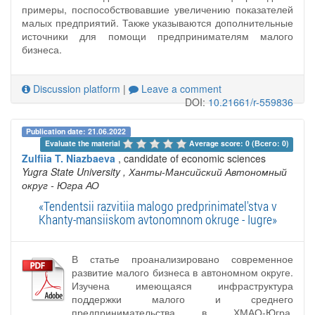
примеры, поспособствовавшие увеличению показателей
малых предприятий. Также указываются дополнительные
источники для помощи предпринимателям малого
бизнеса.
Discussion platform
|
Leave a comment
DOI:
10.21661/r-559836
Publication date: 21.06.2022
Evaluate the material 
Average score: 0 (Всего: 0)
Zulfiia T. Niazbaeva
, candidate of economic sciences
Yugra State University
, Ханты-Мансийский Автономный
округ - Югра АО
«Tendentsii razvitiia malogo predprinimatel'stva v
Khanty-mansiiskom avtonomnom okruge - Iugre»
В статье проанализировано современное
развитие малого бизнеса в автономном округе.
Изучена имеющаяся инфраструктура
поддержки малого и среднего
предпринимательства в ХМАО-Югра.