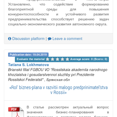
Установлено, что содействие формированию
благоприятной среды для повышения
конкурентоспособности и устойчивого развития
предпринимательства способствует решению задач
социально-экономического развития автономного округа.
Discussion platform
|
Leave a comment
Publication date: 19.04.2019
Evaluate the material 
Average score: 0 (Всего: 0)
Tatiana S. Lokhmatova
Brianskii filial FGBOU VO "Rossiiskaia akademiia narodnogo
khoziaistva i gosudarstvennoi sluzhby pri Prezidente
Rossiiskoi Federatsii"
, Брянская обл
«Rol' biznes-plana v razvitii malogo predprinimatel'stva
v Rossii»
В статье рассмотрен актуальный вопрос
значения бизнес-планирования в
формировании и развитии малого бизнеса.