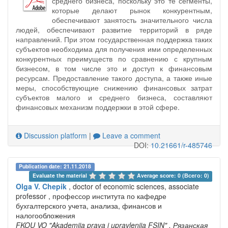
среднего бизнеса, поскольку это те сегменты,
которые делают рынок конкурентным,
обеспечивают занятость значительного числа
людей, обеспечивают развитие территорий в ряде
направлений. При этом государственная поддержка таких
субъектов необходима для получения ими определенных
конкурентных преимуществ по сравнению с крупным
бизнесом, в том числе это и доступ к финансовым
ресурсам. Предоставление такого доступа, а также иные
меры, способствующие снижению финансовых затрат
субъектов малого и среднего бизнеса, составляют
финансовых механизм поддержки в этой сфере.
Discussion platform
|
Leave a comment
DOI:
10.21661/r-485746
Publication date: 21.11.2018
Evaluate the material 
Average score: 0 (Всего: 0)
Olga V. Chepik
, doctor of economic sciences, associate
professor , профессор института по кафедре
бухгалтерского учета, анализа, финансов и
налогообложения
FKOU VO "Akademiia prava i upravleniia FSIN"
, Рязанская