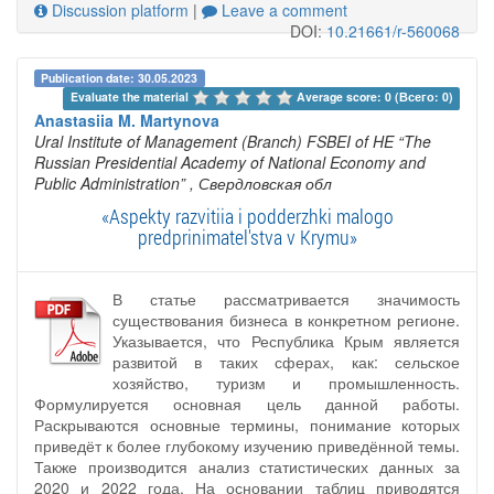
Discussion platform
|
Leave a comment
DOI:
10.21661/r-560068
Publication date: 30.05.2023
Evaluate the material 
Average score: 0 (Всего: 0)
Anastasiia M. Martynova
Ural Institute of Management (Branch) FSBEI of HE “The
Russian Presidential Academy of National Economy and
Public Administration”
, Свердловская обл
«Aspekty razvitiia i podderzhki malogo
predprinimatel'stva v Krymu»
В статье рассматривается значимость
существования бизнеса в конкретном регионе.
Указывается, что Республика Крым является
развитой в таких сферах, как: сельское
хозяйство, туризм и промышленность.
Формулируется основная цель данной работы.
Раскрываются основные термины, понимание которых
приведёт к более глубокому изучению приведённой темы.
Также производится анализ статистических данных за
2020 и 2022 года. На основании таблиц приводятся