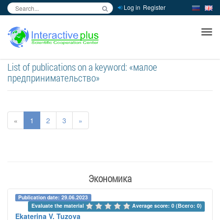
Log in
Register
inc
ра
List of publications on a keyword: «малое
предпринимательство»
«
1
2
3
»
Экономика
Publication date: 29.06.2023
Evaluate the material 
Average score: 0 (Всего: 0)
Ekaterina V. Tuzova