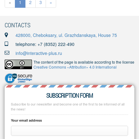
«
1
2
3
»
CONTACTS
428000, Cheboksary, ul. Grazhdanskaya, House 75
telephone: +7 (8352) 222-490
info@interactive-plus.ru
The content of the page is available according to the license
Creative Commons «Attribution» 4.0 International
SUBSCRIPTION FORM
Subscribe to our newsletter and become one of the first to be informed of all
the news!
Your email address