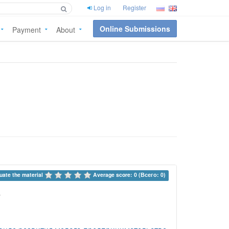
Log in
Register
Online Submissions
Payment
About
uate the material 
Average score: 0 (Всего: 0)
п