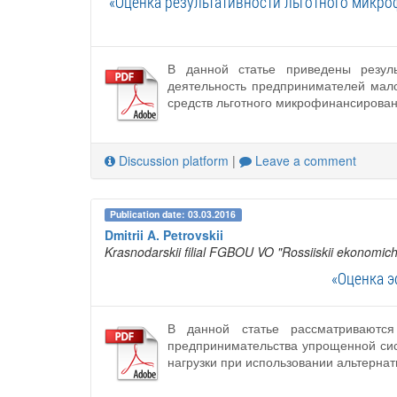
«Оценка результативности льготного микр
В данной статье приведены резул
деятельность предпринимателей мало
средств льготного микрофинансирова
Discussion platform
|
Leave a comment
Publication date: 03.03.2016
Dmitrii A. Petrovskii
Krasnodarskii filial FGBOU VO "Rossiiskii ekonomich
«Оценка 
В данной статье рассматриваются
предпринимательства упрощенной си
нагрузки при использовании альтерна