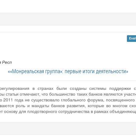
Eval
я Респ
««Монреальская группа»: первые итоги деятельности»
 регулирования в странах были созданы системы поддержки 
оры статьи отмечают, что большинство таких банков являются учас
о 2011 года не существовало глобального форума, посвященного 
аются роль и мандаты банков развития, которые во многом схож
ет основу для плодотворного сотрудничества в рамках объединяю