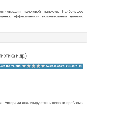
птимизации налоговой нагрузки. Наибольшее
оценка эффективности использования данного
истика и др.)
uate the material 
Average score: 0 (Всего: 0)
тва. Авторами анализируются ключевые проблемы