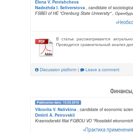
Elena V. Petrishcheva
Nadezhda I. Seliverstova
, candidate of sociologic
FSBEI of HE "Orenburg State University"
, Оренбур
«Необх
В статье рассматривается актуальн
Проводится сравнительный анализ дея
Discussion platform
|
Leave a comment
Финансы,
Publication date: 15.03.2016
Viktoriia V. Nalivkina
, candidate of economic scie
Dmitrii A. Petrovskii
Krasnodarskii filial FGBOU VO "Rossiiskii ekonomich
«Практика применения