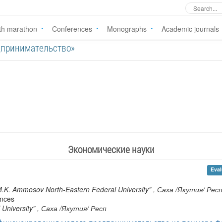
th marathon
Conferences
Monographs
Academic journals
редпринимательство»
Экономические науки
Eval
"M.K. Ammosov North-Eastern Federal University"
, Саха /Якутия/ Рес
ences
University"
, Саха /Якутия/ Респ