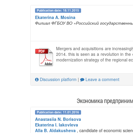
Publication date: 18.11.2015
Ekaterina A. Mosina
Филиал ФГБОУ ВО «Российский государственны
Mergers and acquisitions are increasingl
2014. this is seen as a revolution in th
modernization strategy of the regional e
Discussion platform
|
Leave a comment
Экономика предпринима
Publication date: 11.01.2016
Anastasiia N. Borisova
Ekaterina I. Iakovleva
Alla B. Aldakusheva
, candidate of economic scie