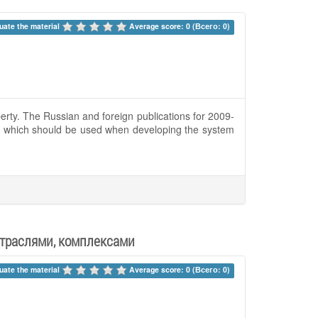
uate the material 
Average score: 0 (Всего: 0)
perty. The Russian and foreign publications for 2009-
ess, which should be used when developing the system
отраслями, комплексами
uate the material 
Average score: 0 (Всего: 0)