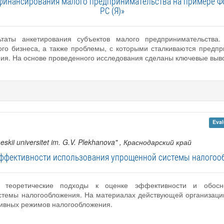
офинансирования малого предпринимательства на примере Ф
РС (Я)»
ьтаты анкетирования субъектов малого предпринимательства
го бизнеса, а также проблемы, с которыми сталкиваются предпр
ния. На основе проведенного исследования сделаны ключевые выв
Eval
eskii universitet im. G.V. Plekhanova"
, Краснодарский край
эффективности использования упрощенной системы налогоо
 теоретические подходы к оценке эффективности и обосно
стемы налогообложения. На материалах действующей организаци
тивных режимов налогообложения.