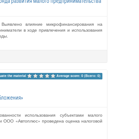
онда развития малого предпринимательства
. Выявлено влияние микрофинансирования на
иниматели в ходе привлечения и использования
оды.
uate the material 
Average score: 0 (Всего: 0)
бложения»
ванности использования субъектами малого
и ООО «Автоплюс» проведена оценка налоговой