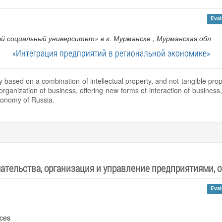
Eval
й социальный университет» в г. Мурманске
, Мурманская обл
«Интеграция предприятий в региональной экономике»
y based on a combination of intellectual property, and not tangible pro
e organization of business, offering new forms of interaction of busin
conomy of Russia.
тельства, организация и управление предприятиями, 
Eval
nces