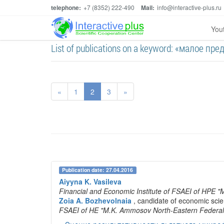
telephone:
+7 (8352) 222-490
Mail:
info@interactive-plus.ru
You
List of publications on a keyword: «малое п
«
1
2
3
»
Publication date: 27.04.2016
Aiyyna K. Vasileva
Financial and Economic Institute of FSAEI of HPE 
Zoia A. Bozhevolnaia
, candidate of economic sci
FSAEI of HE "M.K. Ammosov North-Eastern Federal 