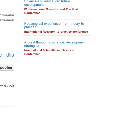
Science and education: future
development
IX International Scientific and Practical
Conference
полнение
авленной
Pedagogical experience: from theory to
practice
International Research-to-practice conference
A breakthrough in science: development
strategies
International Scientific and Practical
e dlia
Conference
пособия
ительной