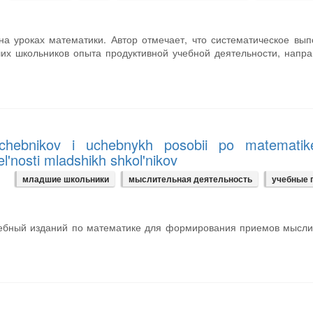
на уроках математики. Автор отмечает, что систематическое вы
х школьников опыта продуктивной учебной деятельности, напр
chebnikov i uchebnykh posobii po matematik
el'nosti mladshikh shkol'nikov
младшие школьники
мыслительная деятельность
учебные 
учебный изданий по математике для формирования приемов мысл