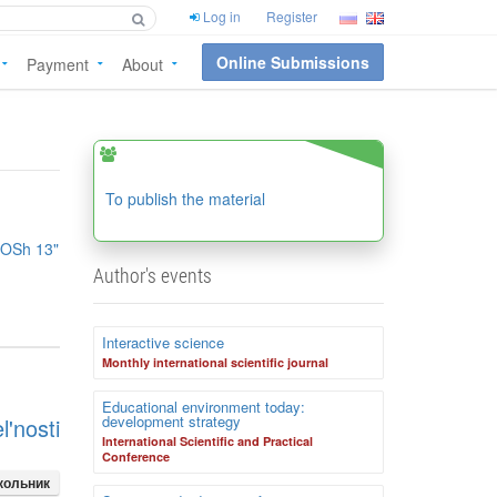
Log in
Register
Online Submissions
Payment
About
To publish the material
OSh 13"
Author's events
Interactive science
Monthly international scientific journal
Educational environment today:
development strategy
'nosti
International Scientific and Practical
Conference
кольник