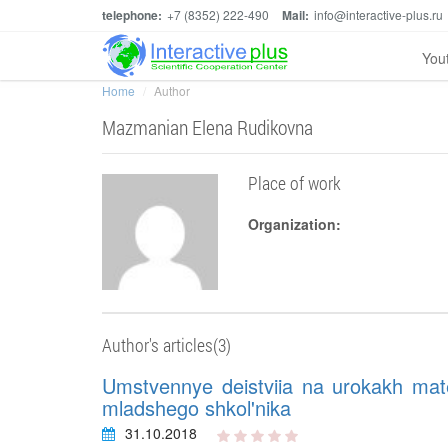
telephone:
+7 (8352) 222-490
Mail:
info@interactive-plus.ru
You
Home
Author
Mazmanian Elena Rudikovna
Place of work
Organization:
Author's articles(3)
Umstvennye deistviia na urokakh matema
mladshego shkol'nika
31.10.2018