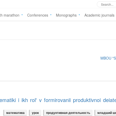
th marathon
Conferences
Monographs
Academic journals
MBOU "S
tiki i ikh rol' v formirovanii produktivnoi deiatel
математика
урок
продуктивная деятельность
младший ш