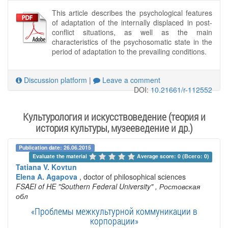
This article describes the psychological features
of adaptation of the internally displaced in post-
conflict situations, as well as the main
characteristics of the psychosomatic state in the
period of adaptation to the prevailing conditions.
Discussion platform
|
Leave a comment
DOI:
10.21661/r-112552
Культурология и искусствоведение (теория и
история культуры, музееведение и др.)
Publication date: 26.06.2015
Evaluate the material 
Average score: 0 (Всего: 0)
Tatiana V. Kovtun
Elena A. Agapova
, doctor of philosophical sciences
FSAEI of HE "Southern Federal University"
, Ростовская
обл
«Проблемы межкультурной коммуникации в
корпорации»