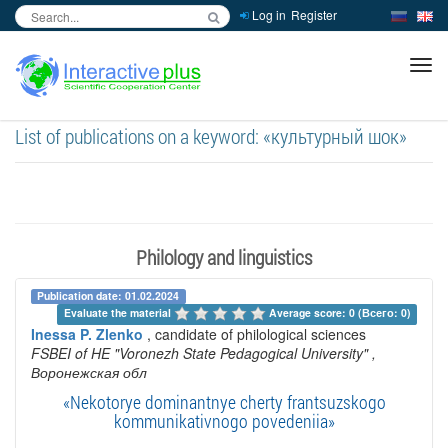
Log in
Register
inc
ра
List of publications on a keyword: «культурный шок»
Philology and linguistics
Publication date: 01.02.2024
Evaluate the material 
Average score: 0 (Всего: 0)
Inessa P. Zlenko
, candidate of philological sciences
FSBEI of HE "Voronezh State Pedagogical University"
,
Воронежская обл
«Nekotorye dominantnye cherty frantsuzskogo
kommunikativnogo povedeniia»