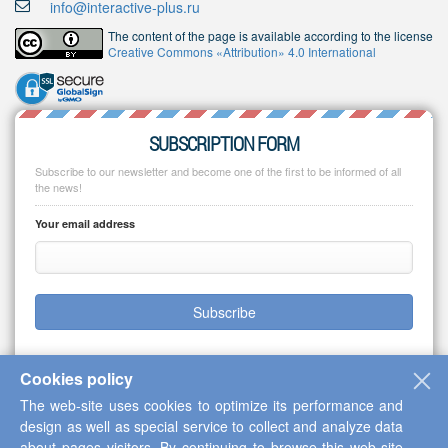
info@interactive-plus.ru
The content of the page is available according to the license
Creative Commons «Attribution» 4.0 International
SUBSCRIPTION FORM
Subscribe to our newsletter and become one of the first to be informed of all
the news!
Your email address
Subscribe
Cookies policy
The web-site uses cookies to optimize its performance and
Copyright © 2013-2026 Scientific Cooperation Center "Interactive Plus"
design as well as special service to collect and analyze data
about pages visitors. By continuing to browse this web-site