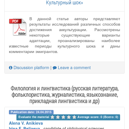
Культурный шок»
В данной статье авторы представляют
результаты исследований различных способов
достижения аккультурации. Рассмотрены
некоторые существующие варианты
адаптации, проанализированы наиболее
известные периоды культурного шока и даны
комментарии эмигрантов.
Discussion platform
|
Leave a comment
Филология и лингвистика (русская литература,
фольклористика, журналистика, языкознание,
прикладная лингвистика и др)
Publication date: 24.04.2015
Evaluate the material 
Average score: 0 (Всего: 0)
Alena V. Anikieva
Irina F. Beliaeva
, candidate of philological sciences