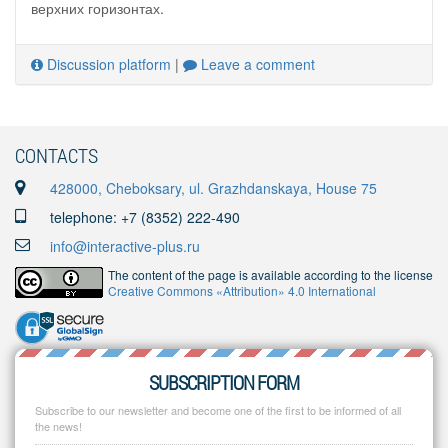
верхних горизонтах.
Discussion platform
|
Leave a comment
CONTACTS
428000, Cheboksary, ul. Grazhdanskaya, House 75
telephone: +7 (8352) 222-490
info@interactive-plus.ru
The content of the page is available according to the license
Creative Commons «Attribution» 4.0 International
SUBSCRIPTION FORM
Subscribe to our newsletter and become one of the first to be informed of all
the news!