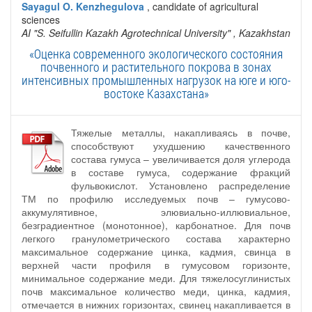
Sayagul O. Kenzhegulova
, candidate of agricultural
sciences
AI "S. Seifullin Kazakh Agrotechnical University"
, Kazakhstan
«Оценка современного экологического состояния
почвенного и растительного покрова в зонах
интенсивных промышленных нагрузок на юге и юго-
востоке Казахстана»
Тяжелые металлы, накапливаясь в почве,
способствуют ухудшению качественного
состава гумуса – увеличивается доля углерода
в составе гумуса, содержание фракций
фульвокислот. Установлено распределение
ТМ по профилю исследуемых почв – гумусово-
аккумулятивное, элювиально-иллювиальное,
безградиентное (монотонное), карбонатное. Для почв
легкого гранулометрического состава характерно
максимальное содержание цинка, кадмия, свинца в
верхней части профиля в гумусовом горизонте,
минимальное содержание меди. Для тяжелосуглинистых
почв максимальное количество меди, цинка, кадмия,
отмечается в нижних горизонтах, свинец накапливается в