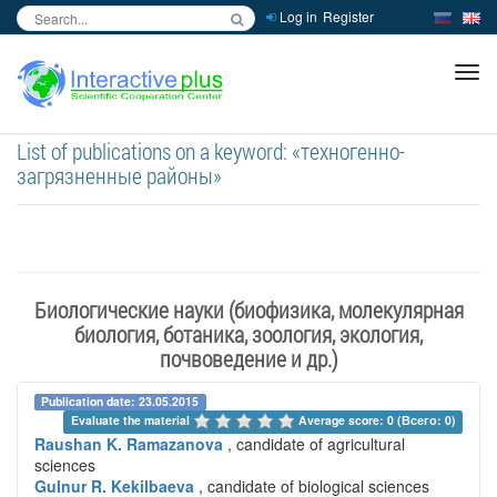
Log in
Register
inc
ра
List of publications on a keyword: «техногенно-
загрязненные районы»
Биологические науки (биофизика, молекулярная
биология, ботаника, зоология, экология,
почвоведение и др.)
Publication date: 23.05.2015
Evaluate the material 
Average score: 0 (Всего: 0)
Raushan K. Ramazanova
, candidate of agricultural
sciences
Gulnur R. Kekilbaeva
, candidate of biological sciences