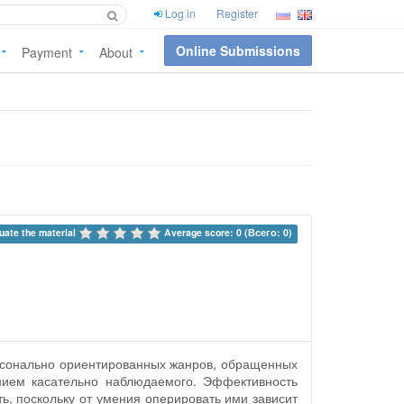
Log in
Register
Online Submissions
Payment
About
uate the material 
Average score: 0 (Всего: 0)
рсонально ориентированных жанров, обращенных
нием касательно наблюдаемого. Эффективность
ть, поскольку от умения оперировать ими зависит