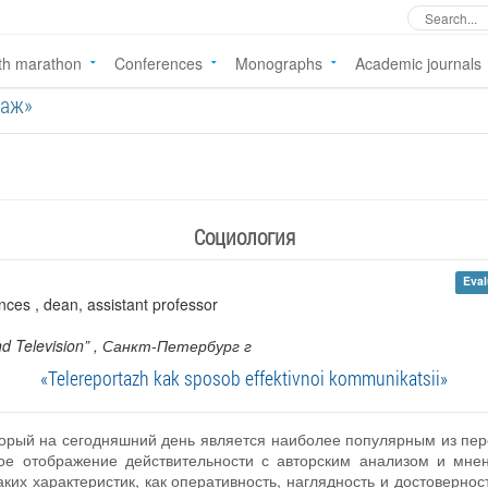
th marathon
Conferences
Monographs
Academic journals
таж»
Социология
Eval
nces , dean, assistant professor
d Television”
, Санкт-Петербург г
«Telereportazh kak sposob effektivnoi kommunikatsii»
торый на сегодняшний день является наиболее популярным из пе
ное отображение действительности с авторским анализом и мне
ких характеристик, как оперативность, наглядность и достовернос