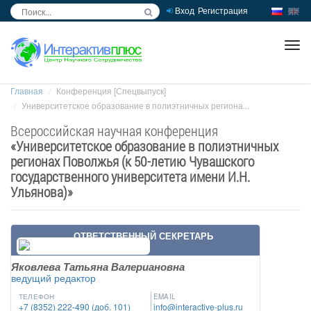
Вход
Регистрация
inc
ра
Главная
Конференция [Спецвыпуск]
Университетское образование в полиэтничных региона...
Всероссийская научная конференция
«
Университетское образование в полиэтничных
регионах Поволжья (к 50-летию Чувашского
государственного университета имени И.Н.
Ульянова)
»
ОТВЕТСТВЕННЫЙ СЕКРЕТАРЬ
Яковлева Татьяна Валериановна
ведущий редактор
ТЕЛЕФОН
EMAIL
+7 (8352) 222-490 (доб. 101)
info@interactive-plus.ru