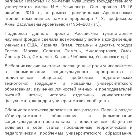
регионах Поволжья (к 50-летию Чувашского государственного
университета имени И.Н. Ульянова)». Она прошла 15–16
октября 2015 г., в рамках традиционных Арсентьевских
чтений, посвященных памяти проректора ЧГУ, профессора
Анны Васильевны Арсентьевой (1954–2007 гг.).
Поддержка данного проекта Российским гуманитарным
научным фондом сделала возможным участие в конференции
ученых из США, Израиля, Китая, Украины и десятка городов
России (Москва, Саратов, Тюмень, Нижневартовск, Омск,
Йошкар-Ола, Смоленск, Казань, Чебоксары, Ульяновск и др.).
В сборник включены статьи, посвященные роли университетов
в формировании социокультурного пространства в
полиэтничном обществе; проблемам педагогических
технологий; традициям и новациям университетского
образования; изучению личностей ученых и преподавателей
высшей школы; истории отдельных университетов,
факультетов, кафедр и университетских сообществ.
Сборник тематически делится на два раздела. Первый раздел
«Университетское образование и формирование
социокультурного пространства в полиэтничном обществе»
включает в себя статьи, посвященные теоретическим и
педагогическим проблемам университетского образования,