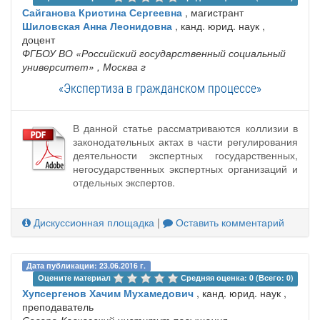
Сайганова Кристина Сергеевна
, магистрант
Шиловская Анна Леонидовна
, канд. юрид. наук ,
доцент
ФГБОУ ВО «Российский государственный социальный
университет»
, Москва г
«Экспертиза в гражданском процессе»
В данной статье рассматриваются коллизии в
законодательных актах в части регулирования
деятельности экспертных государственных,
негосударственных экспертных организаций и
отдельных экспертов.
Дискуссионная площадка
|
Оставить комментарий
Дата публикации: 23.06.2016 г.
Оцените материал 
Средняя оценка: 0 (Всего: 0)
Хупсергенов Хачим Мухамедович
, канд. юрид. наук ,
преподаватель