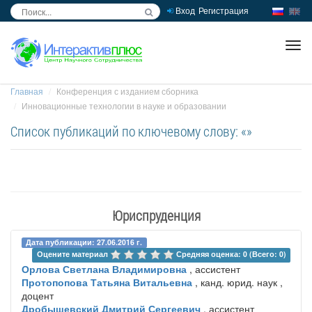
Вход
Регистрация
inc
ра
Главная
Конференция с изданием сборника
Инновационные технологии в науке и образовании
Список публикаций по ключевому слову: «»
Юриспруденция
Дата публикации: 27.06.2016 г.
Оцените материал 
Средняя оценка: 0 (Всего: 0)
Орлова Светлана Владимировна
, ассистент
Протопопова Татьяна Витальевна
, канд. юрид. наук ,
доцент
Дробышевский Дмитрий Сергеевич
, ассистент