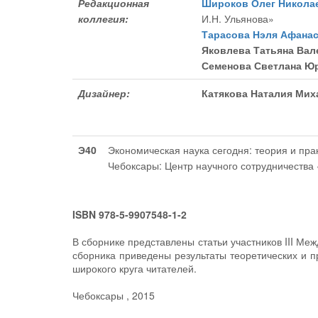
Редакционная
Широков Олег Никола
коллегия:
И.Н. Ульянова»
Тарасова Нэля Афана
Яковлева Татьяна Вал
Семенова Светлана Ю
Дизайнер:
Катякова Наталия Мих
Э40
Экономическая наука сегодня: теория и практи
Чебоксары: Центр научного сотрудничества «
ISBN 978-5-9907548-1-2
В сборнике представлены статьи участников III М
сборника приведены результаты теоретических и п
широкого круга читателей.
Чебоксары , 2015