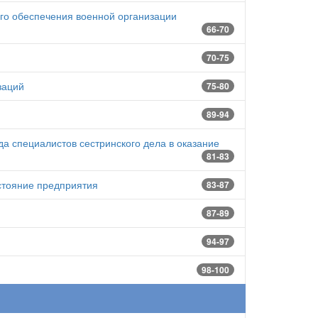
го обеспечения военной организации
66-70
70-75
заций
75-80
89-94
а специалистов сестринского дела в оказание
81-83
стояние предприятия
83-87
87-89
94-97
98-100