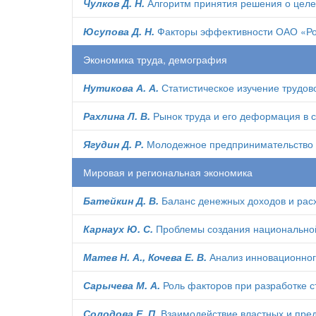
Чулков Д. Н.
Алгоритм принятия решения о целе
Юсупова Д. Н.
Факторы эффективности ОАО «Ро
Экономика труда, демография
Нутикова А. А.
Статистическое изучение трудов
Рахлина Л. В.
Рынок труда и его деформация в 
Ягудин Д. Р.
Молодежное предпринимательство к
Мировая и региональная экономика
Батейкин Д. В.
Баланс денежных доходов и рас
Карнаух Ю. С.
Проблемы создания национально
Матев Н. А., Кочева Е. В.
Анализ инновационного
Сарычева М. А.
Роль факторов при разработке с
Солодова Е. П.
Взаимодействие властных и пред