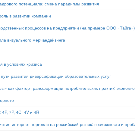
дрового потенциала: смена парадигмы развития
роль в развитии компании
одственных процессов на предприятии (на примере ООО «Тайга»)
ла визуального мерчандайзинга
я в условиях кризиса
ути развития диверсификации образовательных услуг
ы» как фактор трансформации потребительских практик: эконом-с
тернете
4P, 7P, 4C, 4V и 4R
ятия интернет-торговли на российский рынок: возможности и про