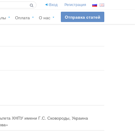
Вход
Регистрация
Отправка статей
алы
Оплата
О нас
ультета ХНПУ имени Г.С. Сковороды, Украина
ова»