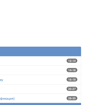
12-14
14-16
ку
16-19
20-27
ификация)
28-35