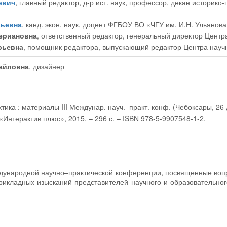
евич
, главный редактор
, д-р ист. наук, профессор, декан историк
сьевна
, канд. экон. наук, доцент ФГБОУ ВО «ЧГУ им. И.Н. Ульянов
ериановна
, ответственный редактор
, генеральный директор Центр
рьевна
, помощник редактора
, выпускающий редактор Центра науч
айловна
, дизайнер
ка : материалы III Междунар. науч.–практ. конф. (Чебоксары, 26 дек
Интерактив плюс», 2015. – 296 с. – ISBN 978-5-9907548-1-2.
еждународной научно–практической конференции, посвященные воп
рикладных изысканий представителей научного и образовательно