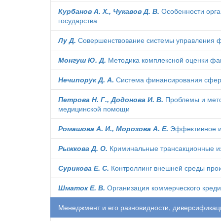
Курбанов А. Х., Чукавов Д. В.
Особенности орга
государства
Лу Д.
Совершенствование системы управления 
Монгуш Ю. Д.
Методика комплексной оценки фак
Нечипорук Д. А.
Система финансирования сферы
Петрова Н. Г., Додонова И. В.
Проблемы и мето
медицинской помощи
Ромашова А. И., Морозова А. Е.
Эффективное ис
Рыжкова Д. О.
Криминальные трансакционные и
Сурикова Е. С.
Контроллинг внешней среды прои
Шматок Е. В.
Организация коммерческого кредит
Менеджмент и его разновидности, диверсификац