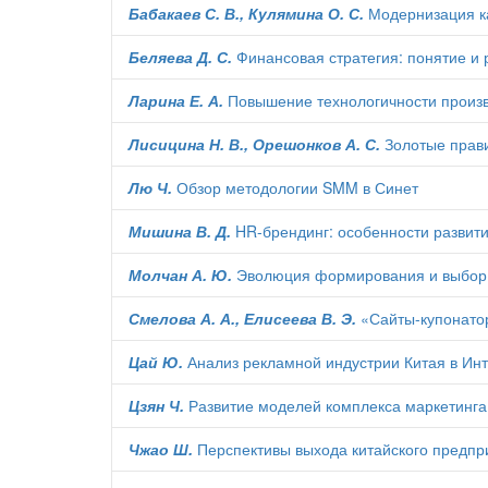
Бабакаев С. В., Кулямина О. С.
Модернизация ка
Беляева Д. С.
Финансовая стратегия: понятие и 
Ларина Е. А.
Повышение технологичности произв
Лисицина Н. В., Орешонков А. С.
Золотые прави
Лю Ч.
Обзор методологии SMM в Синет
Мишина В. Д.
HR-брендинг: особенности развити
Молчан А. Ю.
Эволюция формирования и выбор п
Смелова А. А., Елисеева В. Э.
«Сайты-купонатор
Цай Ю.
Анализ рекламной индустрии Китая в Ин
Цзян Ч.
Развитие моделей комплекса маркетинга: 
Чжао Ш.
Перспективы выхода китайского предпри