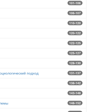
101-106
106-107
110-120
120-122
122-125
125-127
128-130
оциологический подход
131-137
138-142
143-148
блемы
148-152