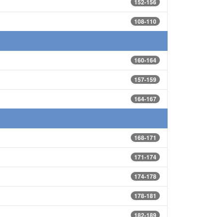
152-156
108-110
160-164
157-159
164-167
168-171
171-174
174-178
178-181
182-189