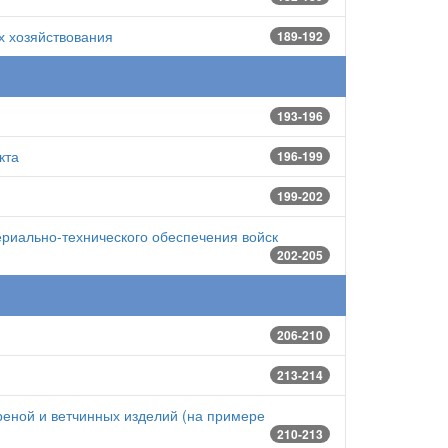
х хозяйствования
189-192
193-196
кта
196-199
199-202
риально-технического обеспечения войск
202-205
206-210
213-214
еной и ветчинных изделий (на примере
210-213