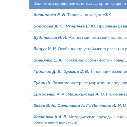
Экономика предпринимательства, организация и
Антипенко Е. В.
Тарифы на услуги ЖКХ
Борисова А. Н., Яковлева Е. Ю.
Проблемы разви
Будлянская Н. И.
Методы минимизации налоговы
Ващук И. И.
Особенности устойчивого развития 
Вовнянко Е. А.
Проблемы, особенности и соверш
Грошков Д. В., Храмов Д. В.
Тенденции развития
Гуань Ш.
Развитие интернет-маркетинга предпри
Ермоленко А. А., Ядрихинская А. О.
Риск-менед
Зекин В. Н., Светлаков А. Г., Печенцов И. М.
Ма
Ивановский А. В.
Методические подходы к оценк
обеспечения войск (сил)