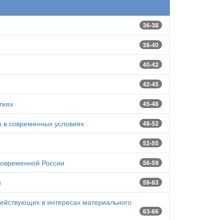
36-38
38-40
40-42
42-45
тиях
45-48
а в современных условиях
48-52
52-55
современной России
56-59
и
59-63
действующих в интересах материального
63-66