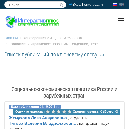
Вход
Регистрация
inc
ра
Главная
Конференция с изданием сборника
Экономика и управление: проблемы, тенденции, персп...
Список публикаций по ключевому слову: «»
Социально-экономическая политика России и
зарубежных стран
Дата публикации: 31.10.2016 г.
Оцените материал 
Средняя оценка: 0 (Всего: 0)
Жемухова Лиза Аниуаровна
, студентка
Титова Валерия Владиславовна
, канд. экон. наук ,
доцент