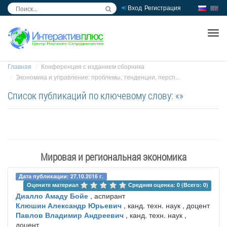
Вход
Регистрация
inc
ра
Главная
Конференция с изданием сборника
Экономика и управление: проблемы, тенденции, персп...
Список публикаций по ключевому слову: «»
Мировая и региональная экономика
Дата публикации: 27.10.2016 г.
Оцените материал 
Средняя оценка: 0 (Всего: 0)
Диалло Амаду Бойе
, аспирант
Клюшин Александр Юрьевич
, канд. техн. наук , доцент
Павлов Владимир Андреевич
, канд. техн. наук ,
доцент