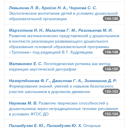
Левыкина Л. В., Крейзо Н. А., Чиркова С. С.
Экологическое воспитание детей в условиях дошкольной
образовательной организации
144-146
Мархотина И. Н., Мазалова Г. М., Разинькова М. И.
Развитие математических представлений у дошкольников
в контексте реализации развивающего дошкольного
образования основной образовательной программы
«Тропинки» под редакцией В.Т. Кудрявцева
146-148
Матвиенко Е. С.
Логопедическая ритмика как метод
коррекции акустической дисграфии
148-150
Назмутдинова Ф. Г., Данилова Г. А., Зиганшина Д. Р.
Формирование знаний, умений и навыков безопасного
участия школьников в дорожном движении
150-152
Наумова М. В.
Развитие творческих способностей у
дошкольников через нетрадиционные техники рисования
в условиях ФГОС ДО
152-154
Паландузян Е. Ю., Паландузян Ю. Х.
Опорные