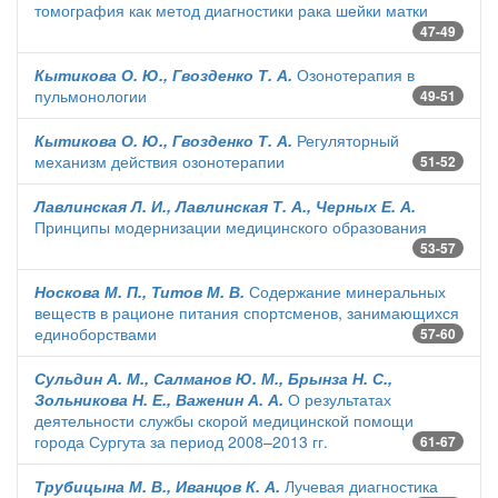
томография как метод диагностики рака шейки матки
47-49
Кытикова О. Ю., Гвозденко Т. А.
Озонотерапия в
пульмонологии
49-51
Кытикова О. Ю., Гвозденко Т. А.
Регуляторный
механизм действия озонотерапии
51-52
Лавлинская Л. И., Лавлинская Т. А., Черных Е. А.
Принципы модернизации медицинского образования
53-57
Носкова М. П., Титов М. В.
Содержание минеральных
веществ в рационе питания спортсменов, занимающихся
единоборствами
57-60
Сульдин А. М., Салманов Ю. М., Брынза Н. С.,
Зольникова Н. Е., Важенин А. А.
О результатах
деятельности службы скорой медицинской помощи
города Сургута за период 2008–2013 гг.
61-67
Трубицына М. В., Иванцов К. А.
Лучевая диагностика