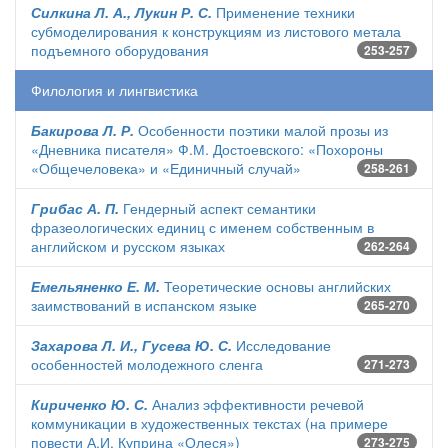
Силкина Л. А., Лукин Р. С.
Применение техники
субмоделирования к конструкциям из листового метала
подъемного оборудования
253-257
Филология и лингвистика
Бакирова Л. Р.
Особенности поэтики малой прозы из
«Дневника писателя» Ф.М. Достоевского: «Похороны
«Общечеловека» и «Единичный случай»
258-261
Грибас А. П.
Гендерный аспект семантики
фразеологических единиц с именем собственным в
английском и русском языках
262-264
Емельяненко Е. М.
Теоретические основы английских
заимствований в испанском языке
265-270
Захарова Л. И., Гусева Ю. С.
Исследование
особенностей молодежного сленга
271-273
Кириченко Ю. С.
Анализ эффективности речевой
коммуникации в художественных текстах (на примере
повести А.И. Куприна «Олеся»)
273-275