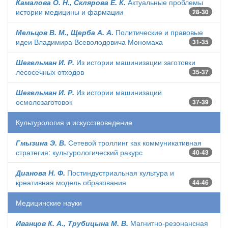
Камалова О. Н., Склярова Е. К.
Актуальные проблемы
истории медицины и фармации
28-30
Мельцов В. М., Щерба А. А.
Политические и правовые
идеи Владимира Всеволодовича Мономаха
31-35
Шегельман И. Р.
Из истории машинизации заготовки
лесосечных отходов
35-37
Шегельман И. Р.
Из истории машинизации
осмолозаготовок
37-39
Культурология и искусствоведение
Гмызина Э. В.
Сетевой троллинг как коммуникативная
стратегия: культурологический ракурс
40-43
Дианова Н. Ф.
Постиндустриальная культура и
креативная модель образования
44-46
Медицинские науки
Иванцов К. А., Трубицына М. В.
Магнитно-резонансная