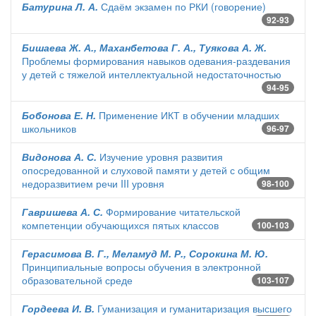
Батурина Л. А.
Сдаём экзамен по РКИ (говорение)
92-93
Бишаева Ж. А., Маханбетова Г. А., Туякова А. Ж.
Проблемы формирования навыков одевания-раздевания
у детей с тяжелой интеллектуальной недостаточностью
94-95
Бобонова Е. Н.
Применение ИКТ в обучении младших
школьников
96-97
Видонова А. С.
Изучение уровня развития
опосредованной и слуховой памяти у детей с общим
недоразвитием речи III уровня
98-100
Гавришева А. С.
Формирование читательской
компетенции обучающихся пятых классов
100-103
Герасимова В. Г., Меламуд М. Р., Сорокина М. Ю.
Принципиальные вопросы обучения в электронной
образовательной среде
103-107
Гордеева И. В.
Гуманизация и гуманитаризация высшего