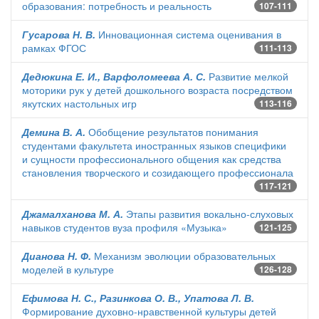
образования: потребность и реальность
107-111
Гусарова Н. В.
Инновационная система оценивания в
рамках ФГОС
111-113
Дедюкина Е. И., Варфоломеева А. С.
Развитие мелкой
моторики рук у детей дошкольного возраста посредством
якутских настольных игр
113-116
Демина В. А.
Обобщение результатов понимания
студентами факультета иностранных языков специфики
и сущности профессионального общения как средства
становления творческого и созидающего профессионала
117-121
Джамалханова М. А.
Этапы развития вокально-слуховых
навыков студентов вуза профиля «Музыка»
121-125
Дианова Н. Ф.
Механизм эволюции образовательных
моделей в культуре
126-128
Ефимова Н. С., Разинкова О. В., Упатова Л. В.
Формирование духовно-нравственной культуры детей