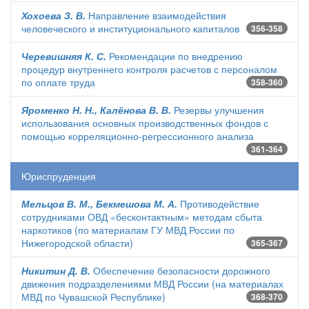
Хохоева З. В.
Направление взаимодействия
человеческого и институционального капиталов
356-358
Черевишняя К. С.
Рекомендации по внедрению
процедур внутреннего контроля расчетов с персоналом
по оплате труда
358-360
Яроменко Н. Н., Калёнова В. В.
Резервы улучшения
использования основных производственных фондов с
помощью корреляционно-регрессионного анализа
361-364
Юриспруденция
Мельцов В. М., Бекмешова М. А.
Противодействие
сотрудниками ОВД «бесконтактным» методам сбыта
наркотиков (по материалам ГУ МВД России по
Нижегородской области)
365-367
Никитин Д. В.
Обеспечение безопасности дорожного
движения подразделениями МВД России (на материалах
МВД по Чувашской Республике)
368-370