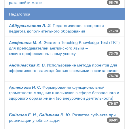
рака шейки матки
68-70
Педагогика
Абдурахманова Л. И.
Педагогическая концепция
педагога дополнительного образования
71-73
Агафонова М. А.
Экзамен Teaching Knowledge Test (TKT)
для преподавателей английского языка –
ключ к профессиональному успеху
73-75
Андриевская И. В.
Использование метода проектов для
эффективного взаимодействия с семьями воспитанников
76-78
Артюхова И. С.
Формирование функциональной
грамотности младших школьников в сфере безопасного и
здорового образа жизни (во внеурочной деятельности)
79-87
Баймиев Е. И., Баймиева В. Ю.
Развитие субъекта при
реализации учебных задач
88-91