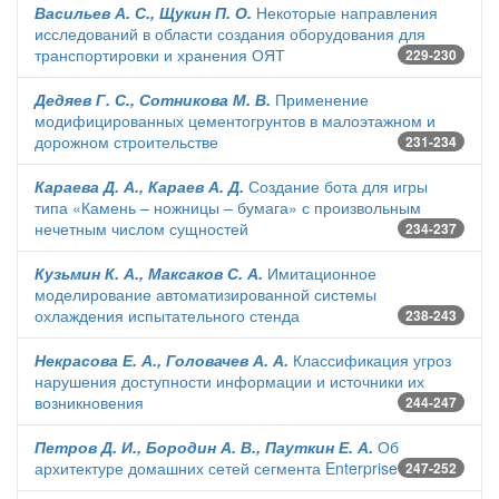
Васильев А. С., Щукин П. О.
Некоторые направления
исследований в области создания оборудования для
транспортировки и хранения ОЯТ
229-230
Дедяев Г. С., Сотникова М. В.
Применение
модифицированных цементогрунтов в малоэтажном и
дорожном строительстве
231-234
Караева Д. А., Караев А. Д.
Создание бота для игры
типа «Камень – ножницы – бумага» с произвольным
нечетным числом сущностей
234-237
Кузьмин К. А., Максаков С. А.
Имитационное
моделирование автоматизированной системы
охлаждения испытательного стенда
238-243
Некрасова Е. А., Головачев А. А.
Классификация угроз
нарушения доступности информации и источники их
возникновения
244-247
Петров Д. И., Бородин А. В., Пауткин Е. А.
Об
архитектуре домашних сетей сегмента Enterprise
247-252