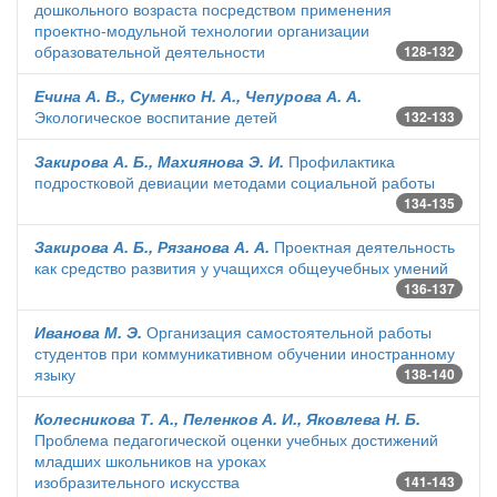
дошкольного возраста посредством применения
проектно-модульной технологии организации
образовательной деятельности
128-132
Ечина А. В., Суменко Н. А., Чепурова А. А.
Экологическое воспитание детей
132-133
Закирова А. Б., Махиянова Э. И.
Профилактика
подростковой девиации методами социальной работы
134-135
Закирова А. Б., Рязанова А. А.
Проектная деятельность
как средство развития у учащихся общеучебных умений
136-137
Иванова М. Э.
Организация самостоятельной работы
студентов при коммуникативном обучении иностранному
языку
138-140
Колесникова Т. А., Пеленков А. И., Яковлева Н. Б.
Проблема педагогической оценки учебных достижений
младших школьников на уроках
изобразительного искусства
141-143