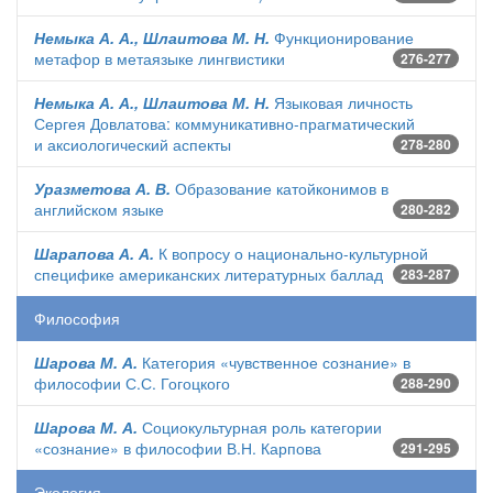
Немыка А. А., Шлаитова М. Н.
Функционирование
метафор в метаязыке лингвистики
276-277
Немыка А. А., Шлаитова М. Н.
Языковая личность
Сергея Довлатова: коммуникативно-прагматический
и аксиологический аспекты
278-280
Уразметова А. В.
Образование катойконимов в
английском языке
280-282
Шарапова А. А.
К вопросу о национально-культурной
специфике американских литературных баллад
283-287
Философия
Шарова М. А.
Категория «чувственное сознание» в
философии С.С. Гогоцкого
288-290
Шарова М. А.
Социокультурная роль категории
«сознание» в философии В.Н. Карпова
291-295
Экология