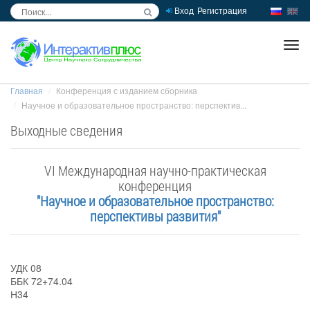
Вход
Регистрация
inc
ра
Главная
Конференция с изданием сборника
Научное и образовательное пространство: перспектив...
Выходные сведения
VI Международная научно-практическая
конференция
"Научное и образовательное пространство:
перспективы развития"
УДК 08
ББК 72+74.04
Н34