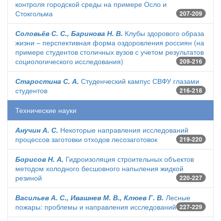
контроля городской среды на примере Осло и
Стокгольма
207-209
Соловьёв С. С., Баринова Н. В.
Клубы здорового образа
жизни – перспективная форма оздоровления россиян (на
примере студентов столичных вузов с учетом результатов
социологического исследования)
209-216
Старостина С. А.
Студенческий кампус СВФУ глазами
студентов
216-218
Технические науки
Анучин А. С.
Некоторые направления исследований
процессов заготовки отходов лесозаготовок
219-220
Борисов Н. А.
Гидроизоляция строительных объектов
методом холодного бесшовного напыления жидкой
резиной
220-227
Васильев А. С., Ивашнев М. В., Клюев Г. В.
Лесные
пожары: проблемы и направления исследований
227-229