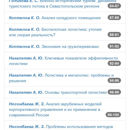
Голикова Е. С.
Военно-исторический туризм: динамика
туристского потока в Севастопольском регионе
84-87
Коптелов К. О.
Анализ складского помещения
87-89
Коптелов К. О.
Беспилотная логистика: утопия
или скорая реальность?
89-91
Коптелов К. О.
Экономия на грузоперевозках
91-92
Нагапетян А. Ю.
Ключевые показатели эффективности
логистики
92-94
Нагапетян А. Ю.
Логистика и мегаполис: проблемы и
решения
94-96
Нагапетян А. Ю.
Основы транспортной логистики
96-98
Носонбаева Ж. З.
Анализ зарубежных моделей
корпоративного управления и их применение в
современной России
98-100
Носонбаева Ж. З.
Проблемы использования методов