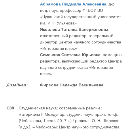
Абрамова Людмила Алексеевна
, д-р
пед. наук, профессор ФГБОУ ВО
«Чувашский государственный университет
им. И.Н. Ульянова»
Яковлева Татьяна Валериановна
,
ответственный редактор
, генеральный
директор Центра научного сотрудничества
«Интерактив плюс»
Семенова Светлана Юрьевна
, помощник
редактора
, выпускающий редактор Центра
научного сотрудничества «Интерактив
плюс»
Дизайнер:
Фирсова Надежда Васильевна
С88
Студенческая наука: современные реалии :
материалы II Междунар. студенч. науч.-практ. конф.
(Чебоксары, 1 сент. 2017 г.) / редкол.: О. Н. Широков
[и др.]. – Чебоксары: Центр научного сотрудничества