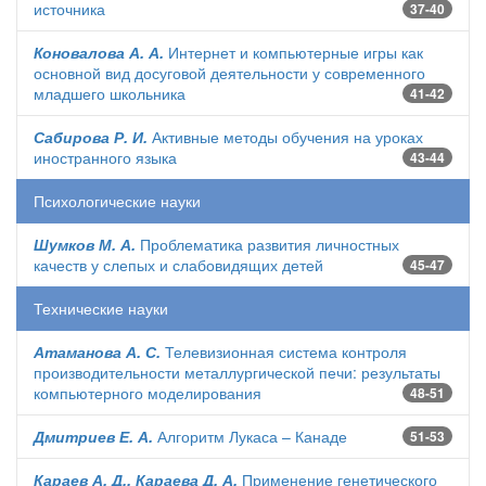
источника
37-40
Коновалова А. А.
Интернет и компьютерные игры как
основной вид досуговой деятельности у современного
младшего школьника
41-42
Сабирова Р. И.
Активные методы обучения на уроках
иностранного языка
43-44
Психологические науки
Шумков М. А.
Проблематика развития личностных
качеств у слепых и слабовидящих детей
45-47
Технические науки
Атаманова А. С.
Телевизионная система контроля
производительности металлургической печи: результаты
компьютерного моделирования
48-51
Дмитриев Е. А.
Алгоритм Лукаса – Канаде
51-53
Караев А. Д., Караева Д. А.
Применение генетического