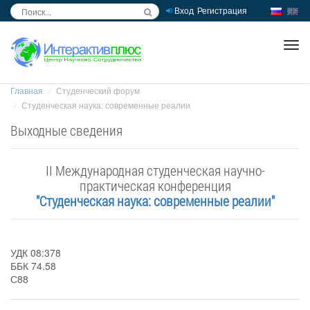
Вход
Регистрация
inc
ра
Главная
Студенческий форум
Студенческая наука: современные реалии
Выходные сведения
II Международная студенческая научно-
практическая конференция
"Студенческая наука: современные реалии"
УДК 08:378
ББК 74.58
С88