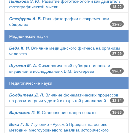
Пьянкова З. Ю.
Развитие фототехнологий как двигатель
фотографической мысли
18-22
Стефурак А. В.
Роль фотографии в современном
обществе
22-26
Медицинские науки
Беда К. И.
Влияние медицинского фитнеса на организм
человека
27-29
Шумков М. А.
Физиологический субстрат гипноза и
внушения в исследованиях В.М. Бехтерева
29-31
Педагогические науки
Болдырева Д. Л.
Влияние фонематических процессов
на развитие речи у детей с открытой ринолалией
32-34
Варламов П. Е.
Становление жанра сонаты
35-36
Веха Г. Е.
Изучение «Русской Правды» на основе
методики многоуровневого анализа исторического