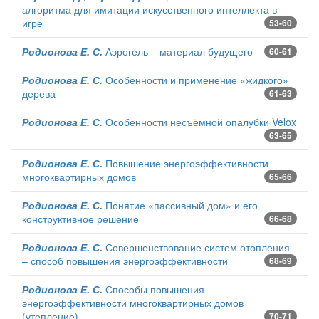
алгоритма для имитации искусственного интеллекта в
игре
53-60
Родионова Е. С.
Аэрогель – материал будущего
60-61
Родионова Е. С.
Особенности и применение «жидкого»
дерева
61-63
Родионова Е. С.
Особенности несъёмной опалубки Velox
63-65
Родионова Е. С.
Повышение энергоэффективности
многоквартирных домов
65-66
Родионова Е. С.
Понятие «пассивный дом» и его
конструктивное решение
66-68
Родионова Е. С.
Совершенствование систем отопления
– способ повышения энергоэффективности
68-69
Родионова Е. С.
Способы повышения
энергоэффективности многоквартирных домов
(утепление)
70-71