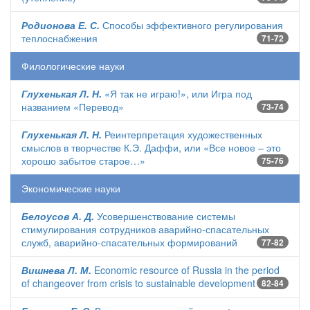
Родионова Е. С.
Способы эффективного регулирования
теплоснабжения
71-72
Филологические науки
Глухенькая Л. Н.
«Я так не играю!», или Игра под
названием «Перевод»
73-74
Глухенькая Л. Н.
Реинтерпретация художественных
смыслов в творчестве К.Э. Даффи, или «Все новое – это
хорошо забытое старое…»
75-76
Экономические науки
Белоусов А. Д.
Усовершенствование системы
стимулирования сотрудников аварийно-спасательных
служб, аварийно-спасательных формирований
77-82
Вишнева Л. М.
Economic resource of Russia in the period
of changeover from crisis to sustainable development
82-84