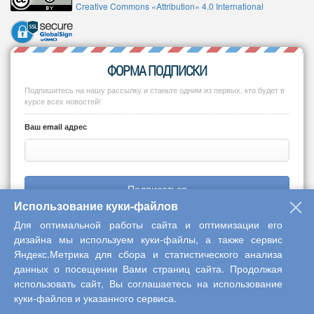
Creative Commons «Attribution» 4.0 International
ФОРМА ПОДПИСКИ
Подпишитесь на нашу рассылку и станьте одним из первых, кто будет в
курсе всех новостей!
Ваш email адрес
Подписаться
Использование куки-файлов
Для оптимальной работы сайта и оптимизации его
дизайна мы используем куки-файлы, а также сервис
Яндекс.Метрика для сбора и статистического анализа
Copyright © 2013-2026 Центр научного сотрудничества «Интерактив
данных о посещении Вами страниц сайта. Продолжая
плюс»
использовать сайт, Вы соглашаетесь на использование
куки-файлов и указанного сервиса.
Наверх