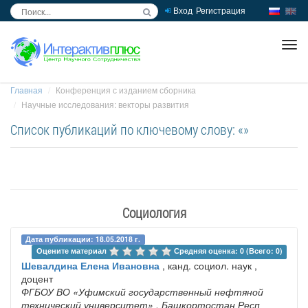
Вход
Регистрация
inc
ра
Главная
Конференция с изданием сборника
Научные исследования: векторы развития
Список публикаций по ключевому слову: «»
Социология
Дата публикации: 18.05.2018 г.
Оцените материал 
Средняя оценка: 0 (Всего: 0)
Шевалдина Елена Ивановна
, канд. социол. наук ,
доцент
ФГБОУ ВО «Уфимский государственный нефтяной
технический университет»
, Башкортостан Респ