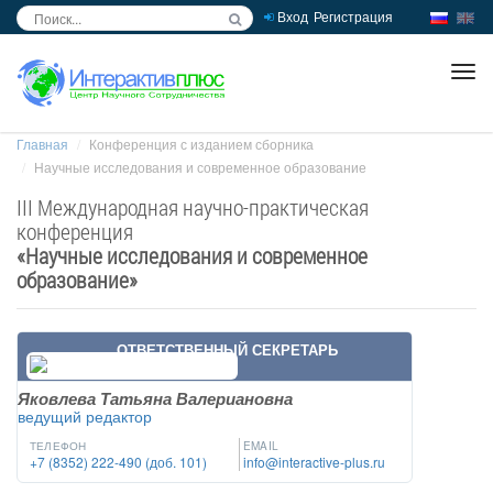
Вход
Регистрация
inc
ра
Главная
Конференция с изданием сборника
Научные исследования и современное образование
III Международная научно-практическая
конференция
«
Научные исследования и современное
образование
»
ОТВЕТСТВЕННЫЙ СЕКРЕТАРЬ
Яковлева Татьяна Валериановна
ведущий редактор
ТЕЛЕФОН
EMAIL
+7 (8352) 222-490 (доб. 101)
info@interactive-plus.ru