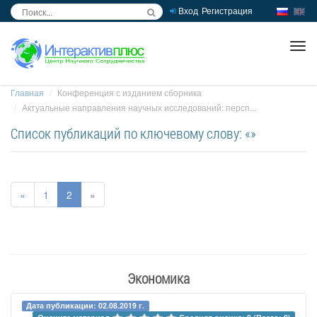
Вход
Регистрация
inc
ра
Главная
Конференция с изданием сборника
Актуальные направления научных исследований: персп...
Список публикаций по ключевому слову: «»
«
1
2
»
Экономика
Дата публикации: 02.08.2019 г.