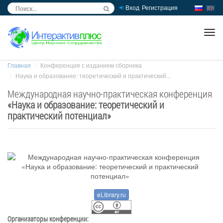
Вход
Регистрация
inc
ра
Главная
Конференция с изданием сборника
Наука и образование: теоретический и практический...
Международная научно-практическая конференция
«
Наука и образование: теоретический и
практический потенциал
»
eLibrary.ru
Организаторы конференции: