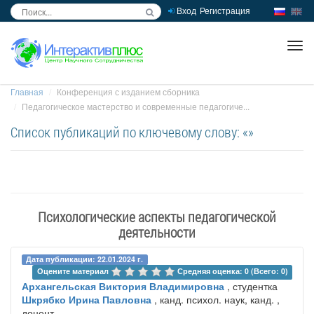
Вход
Регистрация
inc
ра
Главная
Конференция с изданием сборника
Педагогическое мастерство и современные педагогиче...
Список публикаций по ключевому слову: «»
Психологические аспекты педагогической
деятельности
Дата публикации: 22.01.2024 г.
Оцените материал 
Средняя оценка: 0 (Всего: 0)
Архангельская Виктория Владимировна
, студентка
Шкрябко Ирина Павловна
, канд. психол. наук, канд. ,
доцент