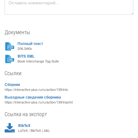
Документы
Полный текст
206.34Kb
BITS XML
Book Interchange Tag Suite
Ссылки
Сборник
https://interactive-plus.ru/ru/action/139/info
Выходные сведения сборника
https://interactive-plus.ru/ru/action/139/imprint
Ссылка на экспорт
BibTeX
LaTeX / BibTeX (.bib)