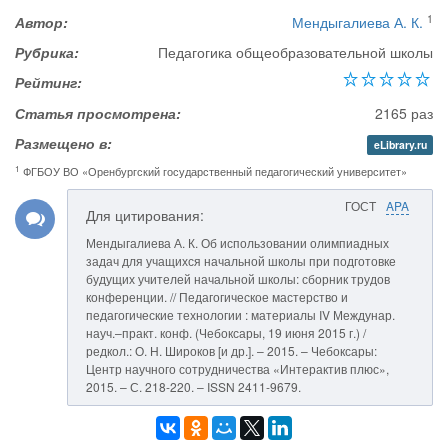
1
Автор:
Мендыгалиева А. К.
Рубрика:
Педагогика общеобразовательной школы
Рейтинг:
Статья просмотрена:
2165 раз
Размещено в:
eLibrary.ru
1
ФГБОУ ВО «Оренбургский государственный педагогический университет»
ГОСТ
APA
Для цитирования:
Мендыгалиева А. К. Об использовании олимпиадных
задач для учащихся начальной школы при подготовке
будущих учителей начальной школы: сборник трудов
конференции. // Педагогическое мастерство и
педагогические технологии : материалы IV Междунар.
науч.–практ. конф. (Чебоксары, 19 июня 2015 г.) /
редкол.: О. Н. Широков [и др.]. – 2015. – Чебоксары:
Центр научного сотрудничества «Интерактив плюс»,
2015. – С. 218-220. – ISSN 2411-9679.