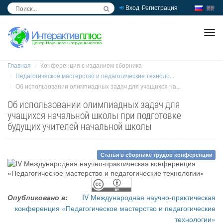
Вход
Регистрация
inc
ра
Главная
Конференция с изданием сборника
Педагогическое мастерство и педагогические техноло...
Об использовании олимпиадных задач для учащихся на...
Об использовании олимпиадных задач для
учащихся начальной школы при подготовке
будущих учителей начальной школы
Статья в сборнике трудов конференции
Опубликовано в:
IV Международная научно-практическая
конференция «Педагогическое мастерство и педагогические
технологии»