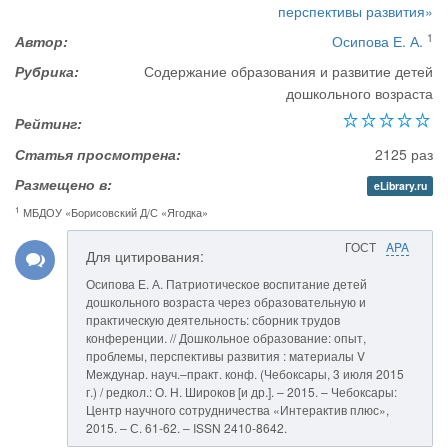
перспективы развития»
1
Автор:
Осипова Е. А.
Рубрика:
Содержание образования и развитие детей
дошкольного возраста
Рейтинг:
Статья просмотрена:
2125 раз
Размещено в:
eLibrary.ru
1
МБДОУ «Борисовский Д/С «Ягодка»
ГОСТ
APA
Для цитирования:
Осипова Е. А. Патриотическое воспитание детей
дошкольного возраста через образовательную и
практическую деятельность: сборник трудов
конференции. // Дошкольное образование: опыт,
проблемы, перспективы развития : материалы V
Междунар. науч.–практ. конф. (Чебоксары, 3 июля 2015
г.) / редкол.: О. Н. Широков [и др.]. – 2015. – Чебоксары:
Центр научного сотрудничества «Интерактив плюс»,
2015. – С. 61-62. – ISSN 2410-8642.