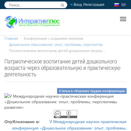
Вход
Регистрация
inc
ра
Главная
Конференция с изданием сборника
Дошкольное образование: опыт, проблемы, перспектив...
Патриотическое воспитание детей дошкольного возрас...
Патриотическое воспитание детей дошкольного
возраста через образовательную и практическую
деятельность
Статья в сборнике трудов конференции
Опубликовано в:
V Международная научно-практическая
конференция «Дошкольное образование: опыт, проблемы,