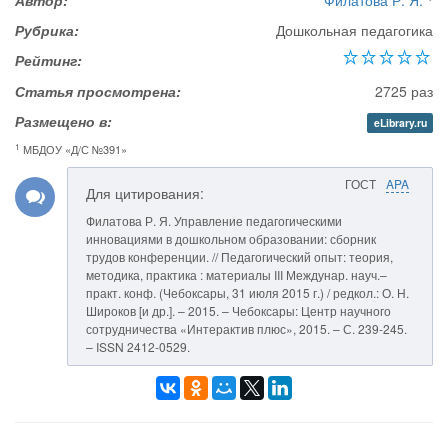
Автор:
Филатова Р. Я.
Рубрика:
Дошкольная педагогика
Рейтинг:
Статья просмотрена:
2725 раз
Размещено в:
eLibrary.ru
1
МБДОУ «Д/С №391»
ГОСТ
APA
Для цитирования:
Филатова Р. Я. Управление педагогическими
инновациями в дошкольном образовании: сборник
трудов конференции. // Педагогический опыт: теория,
методика, практика : материалы III Междунар. науч.–
практ. конф. (Чебоксары, 31 июля 2015 г.) / редкол.: О. Н.
Широков [и др.]. – 2015. – Чебоксары: Центр научного
сотрудничества «Интерактив плюс», 2015. – С. 239-245.
– ISSN 2412-0529.