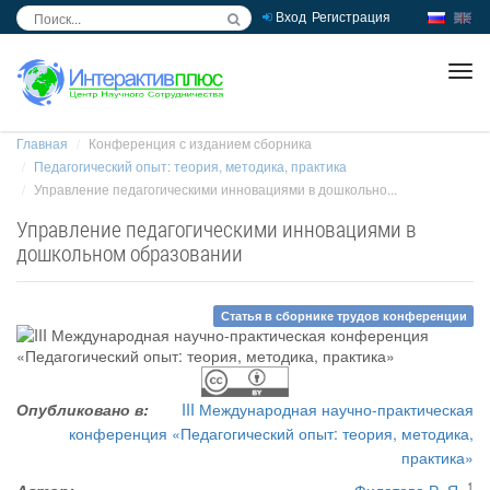
Вход
Регистрация
inc
ра
Главная
Конференция с изданием сборника
Педагогический опыт: теория, методика, практика
Управление педагогическими инновациями в дошкольно...
Управление педагогическими инновациями в
дошкольном образовании
Статья в сборнике трудов конференции
Опубликовано в:
III Международная научно-практическая
конференция «Педагогический опыт: теория, методика,
практика»
1