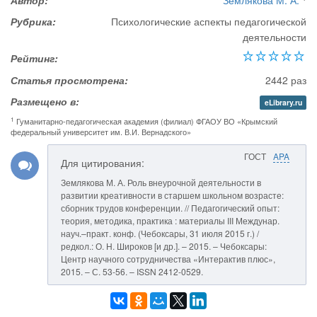
Автор:
Землякова М. А.
Рубрика:
Психологические аспекты педагогической
деятельности
Рейтинг:
Статья просмотрена:
2442 раз
Размещено в:
eLibrary.ru
1
Гуманитарно-педагогическая академия (филиал) ФГАОУ ВО «Крымский
федеральный университет им. В.И. Вернадского»
ГОСТ
APA
Для цитирования:
Землякова М. А. Роль внеурочной деятельности в
развитии креативности в старшем школьном возрасте:
сборник трудов конференции. // Педагогический опыт:
теория, методика, практика : материалы III Междунар.
науч.–практ. конф. (Чебоксары, 31 июля 2015 г.) /
редкол.: О. Н. Широков [и др.]. – 2015. – Чебоксары:
Центр научного сотрудничества «Интерактив плюс»,
2015. – С. 53-56. – ISSN 2412-0529.