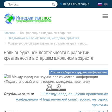
Вход
Регистрация
inc
ра
Главная
Конференция с изданием сборника
Педагогический опыт: теория, методика, практика
Роль внеурочной деятельности в развитии креативнос...
Роль внеурочной деятельности в развитии
креативности в старшем школьном возрасте
Статья в сборнике трудов конференции
Опубликовано в:
III Международная научно-практическая
конференция «Педагогический опыт: теория, методика,
практика»
1