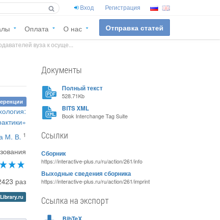
Вход
Регистрация
Отправка статей
алы
Оплата
О нас
одавателей вуза к осуще...
Документы
Полный текст
528.71Kb
ференции
BITS XML
хология:
Book Interchange Tag Suite
рактики»
Ссылки
1
а М. В.
азования
Сборник
https://interactive-plus.ru/ru/action/261/info
Выходные сведения сборника
2423 раз
https://interactive-plus.ru/ru/action/261/imprint
Library.ru
Ссылка на экспорт
BibTeX