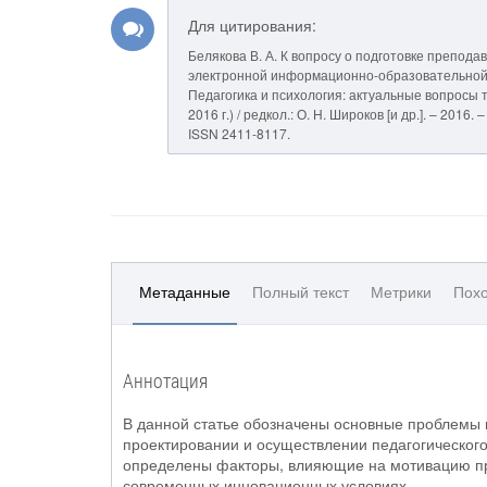
Для цитирования:
Белякова В. А. К вопросу о подготовке препод
электронной информационно-образовательной сре
Педагогика и психология: актуальные вопросы т
2016 г.) / редкол.: О. Н. Широков [и др.]. – 201
ISSN 2411-8117.
Метаданные
Полный текст
Метрики
Похо
Аннотация
В данной статье обозначены основные проблемы 
проектировании и осуществлении педагогическог
определены факторы, влияющие на мотивацию пре
современных инновационных условиях.