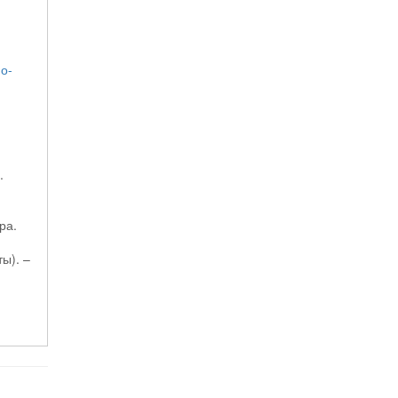
о-
.
ра.
ы). –