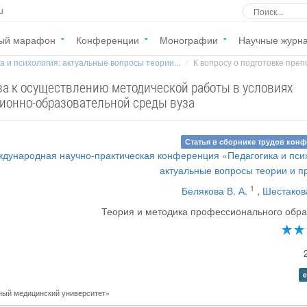
u
ый марафон
Конференции
Монографии
Научные журн
а и психология: актуальные вопросы теории...
К вопросу о подготовке преп
уза к осуществлению методической работы в условиях
ионно-образовательной среды вуза
Статья в сборнике трудов кон
ждународная научно-практическая конференция «Педагогика и пси
актуальные вопросы теории и п
1
Белякова В. А.
,
Шестаков
Теория и методика профессионального обр
e
ый медицинский университет»