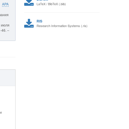
APA
LaTeX / BibTeX (.bib)
вания
RIS
3 июля
Research Information Systems (.ris)
-46. –
и