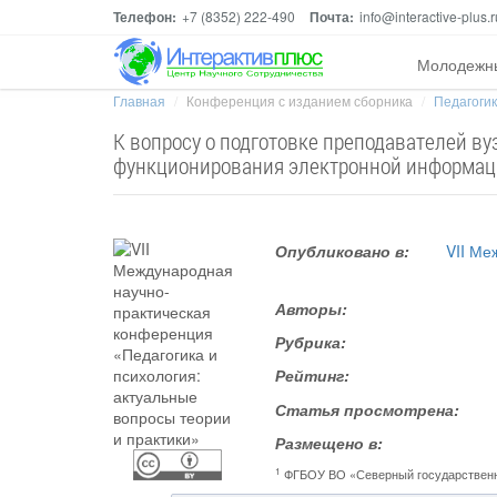
Телефон:
+7 (8352) 222-490
Почта:
info@interactive-plus.r
Молодежн
Главная
Конференция с изданием сборника
Педагогик
К вопросу о подготовке преподавателей в
функционирования электронной информац
Опубликовано в:
VII Ме
Авторы:
Рубрика:
Рейтинг:
Статья просмотрена:
Размещено в:
1
ФГБОУ ВО «Северный государственн