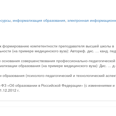
есурсы
,
информатизация образования
,
электронная информационн
ы к формированию компетентности преподавателя высшей школы в
ности (на примере медицинского вуза): Автореф. дис. … канд. пед
кие основания совершенствования профессионально-педагогической
матизации образования (на примере медицинского вуза): Дис. … д-
 образования (психолого-педагогический и технологический аспект
3-ФЗ «Об образовании в Российской Федерации» (с изменениями и
.12.2012 г.