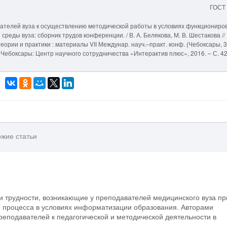
ГОСТ
авателей вуза к осуществлению методической работы в условиях функциониро
ды вуза: сборник трудов конференции. / В. А. Белякова, М. В. Шестакова //
еории и практики : материалы VII Междунар. науч.–практ. конф. (Чебоксары, 
6. – Чебоксары: Центр научного сотрудничества «Интерактив плюс», 2016. – С. 42
жие статьи
и трудности, возникающие у преподавателей медицинского вуза пр
о процесса в условиях информатизации образования. Авторами
подавателей к педагогической и методической деятельности в