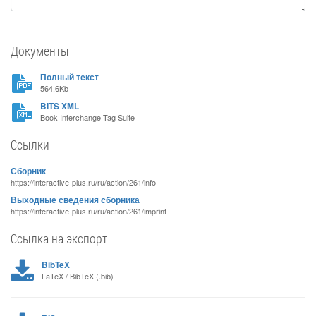
Документы
Полный текст
564.6Kb
BITS XML
Book Interchange Tag Suite
Ссылки
Сборник
https://interactive-plus.ru/ru/action/261/info
Выходные сведения сборника
https://interactive-plus.ru/ru/action/261/imprint
Ссылка на экспорт
BibTeX
LaTeX / BibTeX (.bib)