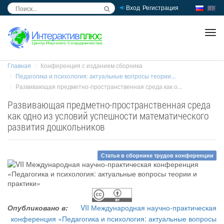
Вход
Регистрация
inc
ра
Главная
Конференция с изданием сборника
Педагогика и психология: актуальные вопросы теории...
Развивающая предметно-пространственная среда как о...
Развивающая предметно-пространственная среда
как одно из условий успешности математического
развития дошкольников
Статья в сборнике трудов конференции
Опубликовано в:
VII Международная научно-практическая
конференция «Педагогика и психология: актуальные вопросы