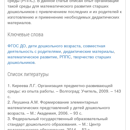
среды (РППС). В данной статье описан опыт организации
такой среды для математического развития старших
дошкольников с привлечением последних и их родителей к
изготовлению и применению необходимых дидактических
материалов.
Ключевые слова
ФГОС ДО
,
дети дошкольного возраста
,
совместная
деятельность с родителями
,
дидактические материалы
,
математическое развитие
,
РППС
,
творчество старших
дошкольников
.
Список литературы
1. Киреева Л.Г. Организация предметно-развивающей
среды: из опыта работы. – Волгоград: Учитель, 2009. – 143
с.
2. Леушина А.М. Формирование элементарных
математических представлений у детей дошкольного
возраста. – М.: Академия, 2006. – 93 с.
3. Федеральный государственный образовательный
стандарт дошкольного образования. – М.: Центр
педагогического образования, 2014. – 52 с.