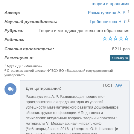
теории и практики»
1
Автор:
Рахматуллина А. Р.
2
Научный руководитель:
Гребенникова Н. Л.
Рубрика:
Теория и методика дошкольного образования
Рейтинг:
Статья просмотрена:
5211 раз
Размещено в:
eLibrary.ru
1
МДОУ Д/С «Малышок»
2
Стерлитамакский филиал ФГБОУ ВО «Башкирский государственный
университет»
ГОСТ
APA
Для цитирования:
Рахматуллина А. Р. Развивающая предметно-
пространственная среда как одно из условий
успешности математического развития дошкольников:
сборник трудов конференции. // Педагогика и
психология: актуальные вопросы теории и практики :
материалы VII Междунар. науч.–практ. конф.
(Чебоксары, 3 июля 2016 г.) / редкол.: О. Н. Широков [и
др.]. – 2016. – Чебоксары: Центр научного