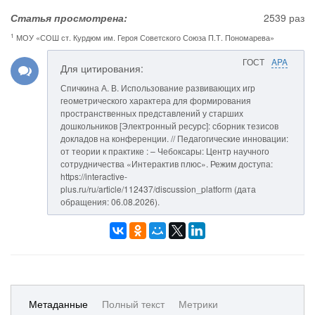
Статья просмотрена:
2539 раз
1
МОУ «СОШ ст. Курдюм им. Героя Советского Союза П.Т. Пономарева»
ГОСТ
APA
Для цитирования:
Спичкина А. В. Использование развивающих игр
геометрического характера для формирования
пространственных представлений у старших
дошкольников [Электронный ресурс]: сборник тезисов
докладов на конференции. // Педагогические инновации:
от теории к практике : – Чебоксары: Центр научного
сотрудничества «Интерактив плюс». Режим доступа:
https://interactive-
plus.ru/ru/article/112437/discussion_platform (дата
обращения: 06.08.2026).
Метаданные
Полный текст
Метрики