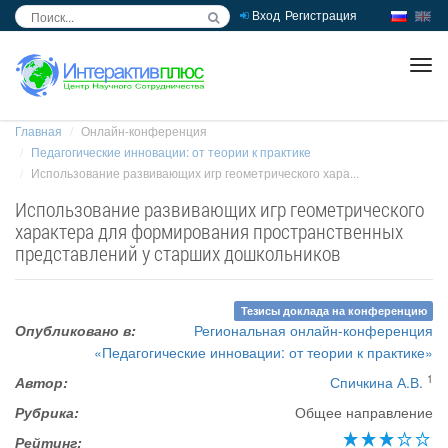
Вход
Регистрация
inc
ра
Главная
Онлайн-конференция
Педагогические инновации: от теории к практике
Использование развивающих игр геометрического хара...
Использование развивающих игр геометрического
характера для формирования пространственных
представлений у старших дошкольников
Тезисы доклада на конференцию
Опубликовано в:
Региональная онлайн-конференция
«Педагогические инновации: от теории к практике»
1
Автор:
Спичкина А.В.
Рубрика:
Общее направление
Рейтинг: