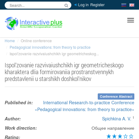
Log in
Register
inc
ра
Home
Online conference
Pedagogical innovations: from theory to practice
Ispol'zovanie razvivaiushchikh igr geometricheskog...
Ispol'zovanie razvivaiushchikh igr geometricheskogo
kharaktera dlia formirovaniia prostranstvennykh
predstavlenii u starshikh doshkol'nikov
Conference Abstract
Published in:
International Research-to-practice Conference
«Pedagogical innovations: from theory to practice»
1
Author:
Spichkina A. V.
Work direction:
Общее направление
Rating: