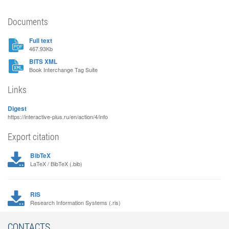
Documents
Full text
467.93Kb
BITS XML
Book Interchange Tag Suite
Links
Digest
https://interactive-plus.ru/en/action/4/info
Export citation
BibTeX
LaTeX / BibTeX (.bib)
RIS
Research Information Systems (.ris)
CONTACTS