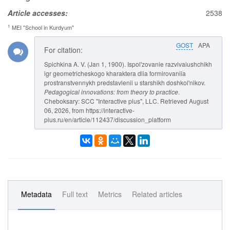
Article accesses:
2538
1
MEI "School in Kurdyum"
GOST
APA
For citation:
Spichkina A. V. (Jan 1, 1900). Ispol'zovanie razvivaiushchikh
igr geometricheskogo kharaktera dlia formirovaniia
prostranstvennykh predstavlenii u starshikh doshkol'nikov.
Pedagogical innovations: from theory to practice
.
Cheboksary: SCC "Interactive plus", LLC. Retrieved August
06, 2026, from https://interactive-
plus.ru/en/article/112437/discussion_platform
Metadata
Full text
Metrics
Related articles