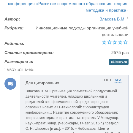
конференция «Развитие современного образования: теория,
методика и практика»
1
Автор:
Власова В.М.
Рубрика:
Инновационные подходы организации учебной
деятельности
Рейтинг:
Статья просмотрена:
2575 раз
Размещено в:
eLibrary.ru
1
МБОУ «СШ №40»
ГОСТ
APA
Для цитирования:
Власова В. М. Организация совместной продуктивной
деятельности учителей, младших школьников и
родителей в информационной среде в процессе
освоения новых ИКТ-технологий: сборник трудов
конференции. // Развитие современного образования:
теория, методика и практика : материалы V Междунар.
науч.–практ. конф. (Чебоксары, 14 авг. 2015 г.) / редкол.:
О. Н. Широков [и др.]. – 2015. – Чебоксары: Центр