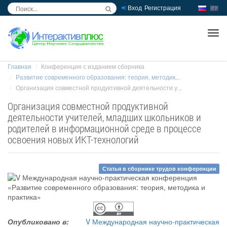
Вход
Регистрация
inc
ра
Главная
Конференция с изданием сборника
Развитие современного образования: теория, методик...
Организация совместной продуктивной деятельности у...
Организация совместной продуктивной
деятельности учителей, младших школьников и
родителей в информационной среде в процессе
освоения новых ИКТ-технологий
Статья в сборнике трудов конференции
Опубликовано в:
V Международная научно-практическая