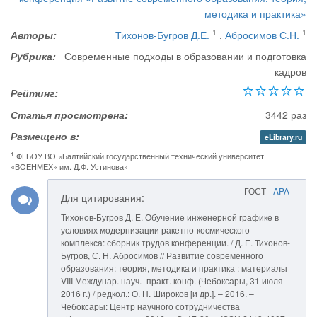
методика и практика»
1
1
Авторы:
Тихонов-Бугров Д.Е.
,
Абросимов С.Н.
Рубрика:
Современные подходы в образовании и подготовка
кадров
Рейтинг:
Статья просмотрена:
3442 раз
Размещено в:
eLibrary.ru
1
ФГБОУ ВО «Балтийский государственный технический университет
«ВОЕНМЕХ» им. Д.Ф. Устинова»
ГОСТ
APA
Для цитирования:
Тихонов-Бугров Д. Е. Обучение инженерной графике в
условиях модернизации ракетно-космического
комплекса: сборник трудов конференции. / Д. Е. Тихонов-
Бугров, С. Н. Абросимов // Развитие современного
образования: теория, методика и практика : материалы
VIII Междунар. науч.–практ. конф. (Чебоксары, 31 июля
2016 г.) / редкол.: О. Н. Широков [и др.]. – 2016. –
Чебоксары: Центр научного сотрудничества