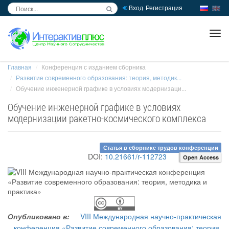
Вход
Регистрация
inc
ра
Главная
Конференция с изданием сборника
Развитие современного образования: теория, методик...
Обучение инженерной графике в условиях модернизаци...
Обучение инженерной графике в условиях
модернизации ракетно-космического комплекса
Статья в сборнике трудов конференции
DOI:
10.21661/r-112723
Open Access
Опубликовано в:
VIII Международная научно-практическая
конференция «Развитие современного образования: теория,