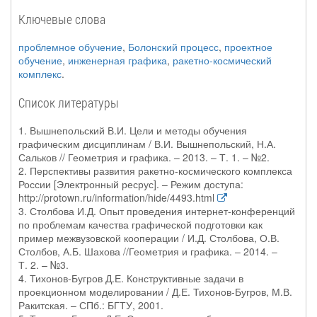
Ключевые слова
проблемное обучение
,
Болонский процесс
,
проектное
обучение
,
инженерная графика
,
ракетно-космический
комплекс
.
Список литературы
1. Вышнепольский В.И. Цели и методы обучения
графическим дисциплинам / В.И. Вышнепольский, Н.А.
Сальков // Геометрия и графика. – 2013. – Т. 1. – №2.
2. Перспективы развития ракетно-космического комплекса
России [Электронный ресрус]. – Режим доступа:
http://protown.ru/information/hide/4493.html
3. Столбова И.Д. Опыт проведения интернет-конференций
по проблемам качества графической подготовки как
пример межвузовской кооперации / И.Д. Столбова, О.В.
Столбов, А.Б. Шахова //Геометрия и графика. – 2014. –
Т. 2. – №3.
4. Тихонов-Бугров Д.Е. Конструктивные задачи в
проекционном моделировании / Д.Е. Тихонов-Бугров, М.В.
Ракитская. – СПб.: БГТУ, 2001.