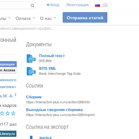
Вход
Регистрация
Отправка статей
алы
Оплата
О нас
вного авиационного профес...
ионный
Документы
Полный текст
505.8Kb
ференции
BITS XML
n Access
Book Interchange Tag Suite
еменного
Ссылки
рактика»
2
 М. А.
Сборник
https://interactive-plus.ru/ru/action/266/info
а кадров
Выходные сведения сборника
https://interactive-plus.ru/ru/action/266/imprint
3117 раз
Ссылка на экспорт
Library.ru
BibTeX