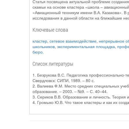
Статья посвящена актуальной проблеме создания
скамьи на основе кластера «школа – авиационн
«Авиационный техникум имени В.А. Казакова». В 
исследования в данной области на ближайшие нес
Ключевые слова
кластер
,
сетевое взаимодействие
,
непрерывное о
школьников
,
экспериментальная площадка
,
профе
бюро
.
Список литературы
1. Безрукова В.С. Педагогика профессионально-тех
Свердловск: СИПИ, 1989. – 80 с.
2. Валиева Ф.М. Место средних специальных уче
образование. – 2003. – №9. – С. 40–44.
3. Сериков В.В. Образование и личность. Теория и
4. Громыко Ю.В. Что такое кластеры и как их созда