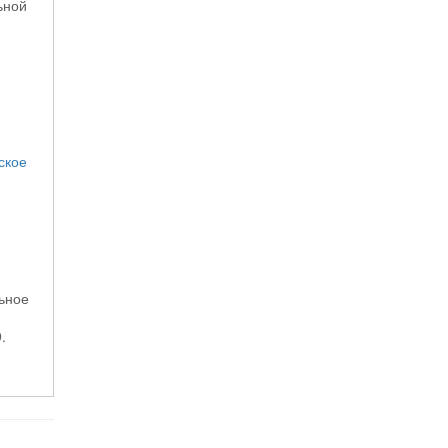
ьной
ское
ьное
.