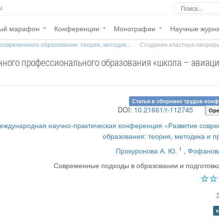
u
ый марафон
Конференции
Монографии
Научные журн
современного образования: теория, методик...
Создание кластера непреры
нного профессионального образования «школа – авиац
Статья в сборнике трудов кон
DOI:
10.21661/r-112745
Ope
Международная научно-практическая конференция «Развитие совр
образования: теория, методика и п
1
Прокуронова А. Ю.
,
Фофанова
Современные подходы в образовании и подготовк
e