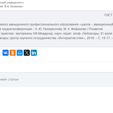
ский университет»
. В.А. Казакова»
ГОСТ
ывного авиационного профессионального образования «школа – авиационны
трудов конференции. / А. Ю. Прокуронова, М. А. Фофанова // Развитие
практика : материалы VIII Междунар. науч.–практ. конф. (Чебоксары, 31 июля
Чебоксары: Центр научного сотрудничества «Интерактив плюс», 2016. – С. 15-17. 
жие статьи