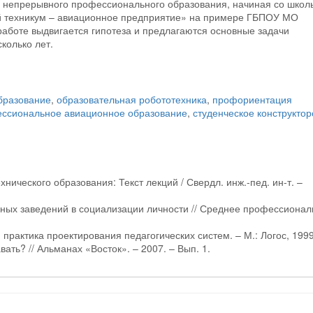
 непрерывного профессионального образования, начиная со школ
ый техникум – авиационное предприятие» на примере ГБПОУ МО
работе выдвигается гипотеза и предлагаются основные задачи
колько лет.
бразование
,
образовательная робототехника
,
профориентация
ссиональное авиационное образование
,
студенческое конструктор
нического образования: Текст лекций / Свердл. инж.-пед. ин-т. –
бных заведений в социализации личности // Среднее профессионал
 практика проектирования педагогических систем. – М.: Логос, 1999
вать? // Альманах «Восток». – 2007. – Вып. 1.