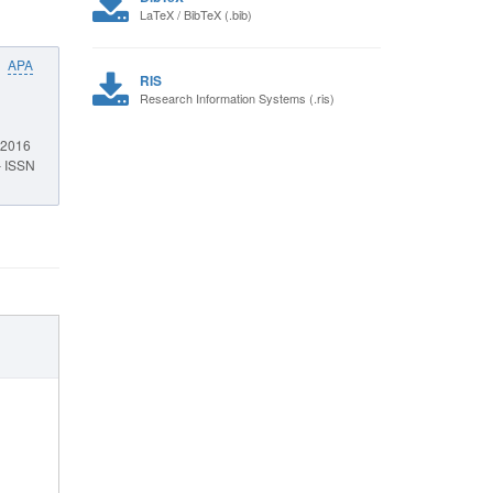
LaTeX / BibTeX (.bib)
APA
RIS
Research Information Systems (.ris)
й
 2016
– ISSN