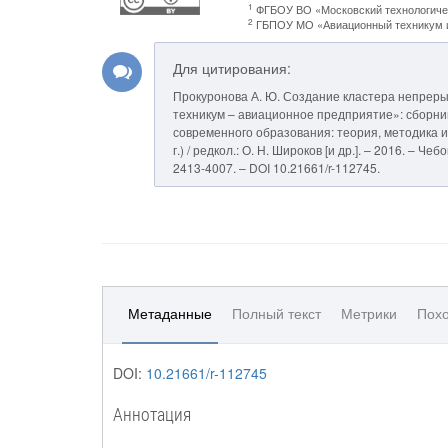
1
ФГБОУ ВО «Московский технологиче
2
ГБПОУ МО «Авиационный техникум им
Для цитирования:
Прокуронова А. Ю. Создание кластера непрер
техникум – авиационное предприятие»: сборник 
современного образования: теория, методика и 
г.) / редкол.: О. Н. Широков [и др.]. – 2016. – 
2413-4007. – DOI 10.21661/r-112745.
Метаданные
Полный текст
Метрики
Похо
DOI:
10.21661/r-112745
Аннотация